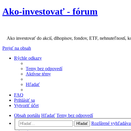
Ako-investovať - fórum
Ako investovať do akcií, dlhopisov, fondov, ETF, nehnuteľností, k
Prejsť na obsah
Rýchle odkazy
Temy bez odpovedí
Aktívne témy
Hľadať
FAQ
Prihlásiť sa
Vytvoriť účet
Obsah portálu
Hľadať
Temy bez odpovedí
Rozšírené vyhľadáva
Hľadať