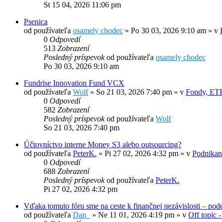
St 15 04, 2026 11:06 pm
Psenica
od používateľa
osamely chodec
»
Po 30 03, 2026 9:10 am
» v
0
Odpovedí
513
Zobrazení
Posledný príspevok
od používateľa
osamely chodec
Po 30 03, 2026 9:10 am
Fundrise Innovation Fund VCX
od používateľa
Wolf
»
So 21 03, 2026 7:40 pm
» v
Fondy, ETF
0
Odpovedí
582
Zobrazení
Posledný príspevok
od používateľa
Wolf
So 21 03, 2026 7:40 pm
Účtovníctvo interne Money S3 alebo outsourcing?
od používateľa
PeterK.
»
Pi 27 02, 2026 4:32 pm
» v
Podnikani
0
Odpovedí
688
Zobrazení
Posledný príspevok
od používateľa
PeterK.
Pi 27 02, 2026 4:32 pm
Vďaka tomuto fóru sme na ceste k finančnej nezávislosti – pode
od používateľa
Dan_
»
Ne 11 01, 2026 4:19 pm
» v
Off topic -