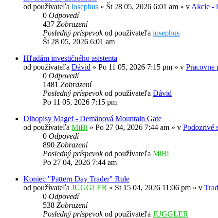
od používateľa
iosephus
»
Št 28 05, 2026 6:01 am
» v
Akcie - 
0
Odpovedí
437
Zobrazení
Posledný príspevok
od používateľa
iosephus
Št 28 05, 2026 6:01 am
Hľadám investičného asistenta
od používateľa
Dávid
»
Po 11 05, 2026 7:15 pm
» v
Pracovne p
0
Odpovedí
1481
Zobrazení
Posledný príspevok
od používateľa
Dávid
Po 11 05, 2026 7:15 pm
Dlhopisy Magef - Demänová Mountain Gate
od používateľa
MiBi
»
Po 27 04, 2026 7:44 am
» v
Podozrivé s
0
Odpovedí
890
Zobrazení
Posledný príspevok
od používateľa
MiBi
Po 27 04, 2026 7:44 am
Koniec "Pattern Day Trader" Rule
od používateľa
JUGGLER
»
St 15 04, 2026 11:06 pm
» v
Trad
0
Odpovedí
538
Zobrazení
Posledný príspevok
od používateľa
JUGGLER