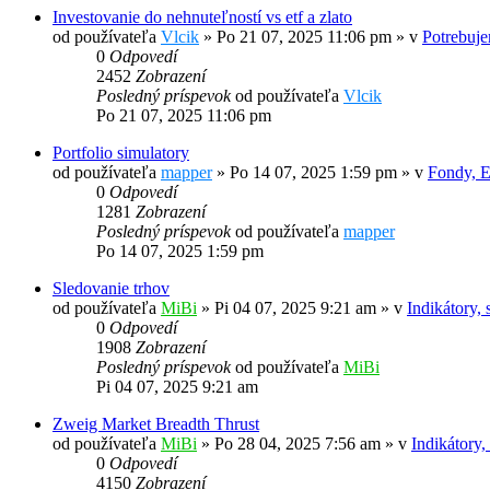
Investovanie do nehnuteľností vs etf a zlato
od používateľa
Vlcik
»
Po 21 07, 2025 11:06 pm
» v
Potrebuje
0
Odpovedí
2452
Zobrazení
Posledný príspevok
od používateľa
Vlcik
Po 21 07, 2025 11:06 pm
Portfolio simulatory
od používateľa
mapper
»
Po 14 07, 2025 1:59 pm
» v
Fondy, 
0
Odpovedí
1281
Zobrazení
Posledný príspevok
od používateľa
mapper
Po 14 07, 2025 1:59 pm
Sledovanie trhov
od používateľa
MiBi
»
Pi 04 07, 2025 9:21 am
» v
Indikátory, 
0
Odpovedí
1908
Zobrazení
Posledný príspevok
od používateľa
MiBi
Pi 04 07, 2025 9:21 am
Zweig Market Breadth Thrust
od používateľa
MiBi
»
Po 28 04, 2025 7:56 am
» v
Indikátory,
0
Odpovedí
4150
Zobrazení