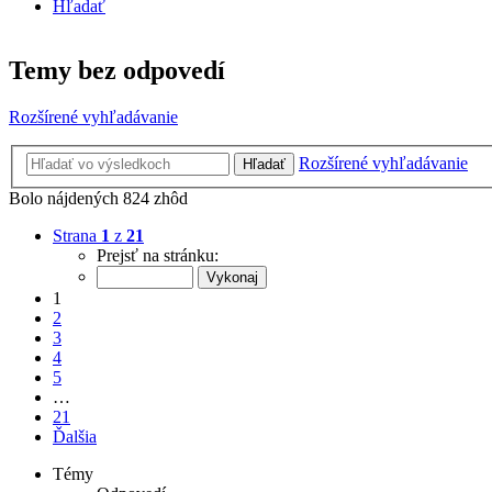
Hľadať
Temy bez odpovedí
Rozšírené vyhľadávanie
Rozšírené vyhľadávanie
Hľadať
Bolo nájdených 824 zhôd
Strana
1
z
21
Prejsť na stránku:
1
2
3
4
5
…
21
Ďalšia
Témy