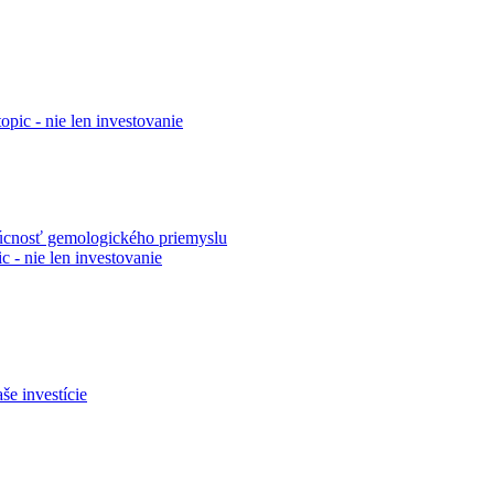
topic - nie len investovanie
udúcnosť gemologického priemyslu
ic - nie len investovanie
še investície