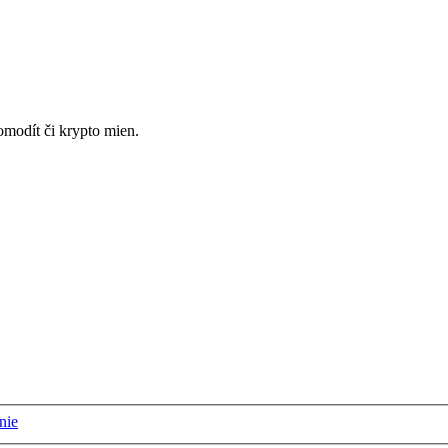
omodít či krypto mien.
nie