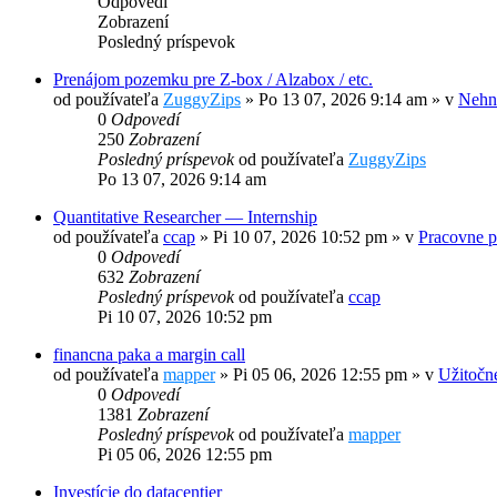
Odpovedí
Zobrazení
Posledný príspevok
Prenájom pozemku pre Z-box / Alzabox / etc.
od používateľa
ZuggyZips
»
Po 13 07, 2026 9:14 am
» v
Nehnu
0
Odpovedí
250
Zobrazení
Posledný príspevok
od používateľa
ZuggyZips
Po 13 07, 2026 9:14 am
Quantitative Researcher — Internship
od používateľa
ccap
»
Pi 10 07, 2026 10:52 pm
» v
Pracovne p
0
Odpovedí
632
Zobrazení
Posledný príspevok
od používateľa
ccap
Pi 10 07, 2026 10:52 pm
financna paka a margin call
od používateľa
mapper
»
Pi 05 06, 2026 12:55 pm
» v
Užitočn
0
Odpovedí
1381
Zobrazení
Posledný príspevok
od používateľa
mapper
Pi 05 06, 2026 12:55 pm
Investície do datacentier