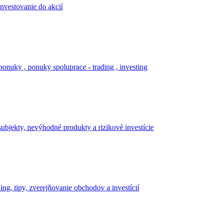
investovanie do akcií
onuky , ponuky spoluprace - trading , investing
ubjekty, nevýhodné produkty a rizikové investície
ing, tipy, zverejňovanie obchodov a investícií