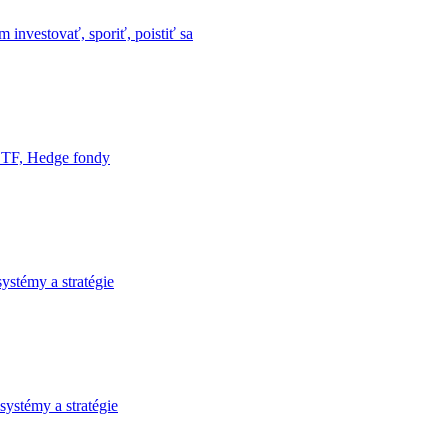
m investovať, sporiť, poistiť sa
ETF, Hedge fondy
systémy a stratégie
 systémy a stratégie