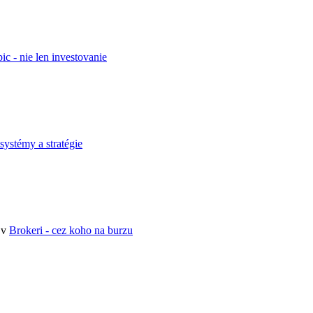
pic - nie len investovanie
 systémy a stratégie
 v
Brokeri - cez koho na burzu