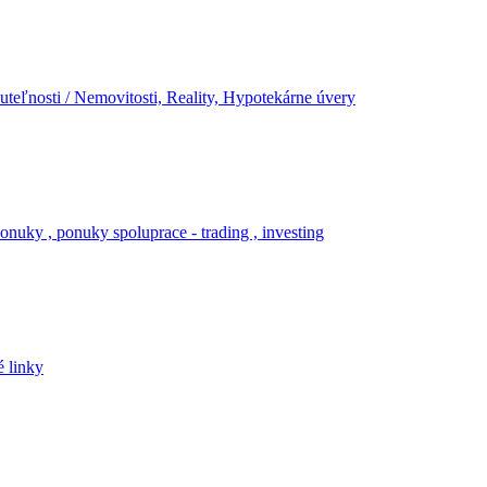
teľnosti / Nemovitosti, Reality, Hypotekárne úvery
onuky , ponuky spoluprace - trading , investing
é linky