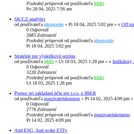
Posledný príspevok
od používateľa
MiBi
Po 28 04, 2025 7:56 am
SK/CZ analytici
od používateľa
glengoolie
»
Pi 18 04, 2025 5:02 pm
» v
Off to
0
Odpovedí
2685
Zobrazení
Posledný príspevok
od používateľa
glengoolie
Pi 18 04, 2025 5:02 pm
Stratégie pre výsledkovú sezónu
od používateľa
MiBi
»
Ut 18 03, 2025 1:28 pm
» v
Indikátory,
0
Odpovedí
3228
Zobrazení
Posledný príspevok
od používateľa
MiBi
Ut 18 03, 2025 1:28 pm
Pomoc pri zakladaní účtu pre s.r.o. u IBKR
od používateľa
pouzivatelskemeno
»
Pi 14 02, 2025 4:09 pm
»
0
Odpovedí
2778
Zobrazení
Posledný príspevok
od používateľa
pouzivatelskemeno
Pi 14 02, 2025 4:09 pm
Anti ESG, Anti woke ETFs