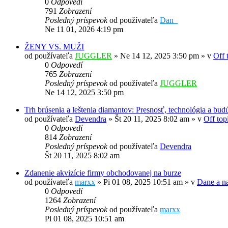
0
Odpovedí
791
Zobrazení
Posledný príspevok
od používateľa
Dan_
Ne 11 01, 2026 4:19 pm
ŽENY VS. MUŽI
od používateľa
JUGGLER
»
Ne 14 12, 2025 3:50 pm
» v
Off 
0
Odpovedí
765
Zobrazení
Posledný príspevok
od používateľa
JUGGLER
Ne 14 12, 2025 3:50 pm
Trh brúsenia a leštenia diamantov: Presnosť, technológia a b
od používateľa
Devendra
»
Št 20 11, 2025 8:02 am
» v
Off top
0
Odpovedí
814
Zobrazení
Posledný príspevok
od používateľa
Devendra
Št 20 11, 2025 8:02 am
Zdanenie akvizície firmy obchodovanej na burze
od používateľa
marxx
»
Pi 01 08, 2025 10:51 am
» v
Dane a na
0
Odpovedí
1264
Zobrazení
Posledný príspevok
od používateľa
marxx
Pi 01 08, 2025 10:51 am