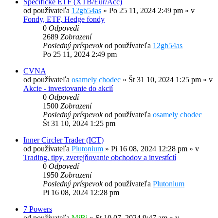
Specificke ETF (XTB/Eur/Acc)
od používateľa
12gb54as
»
Po 25 11, 2024 2:49 pm
» v
Fondy, ETF, Hedge fondy
0
Odpovedí
2689
Zobrazení
Posledný príspevok
od používateľa
12gb54as
Po 25 11, 2024 2:49 pm
CVNA
od používateľa
osamely chodec
»
Št 31 10, 2024 1:25 pm
» v
Akcie - investovanie do akcií
0
Odpovedí
1500
Zobrazení
Posledný príspevok
od používateľa
osamely chodec
Št 31 10, 2024 1:25 pm
Inner Circler Trader (ICT)
od používateľa
Plutonium
»
Pi 16 08, 2024 12:28 pm
» v
Trading, tipy, zverejňovanie obchodov a investícií
0
Odpovedí
1950
Zobrazení
Posledný príspevok
od používateľa
Plutonium
Pi 16 08, 2024 12:28 pm
7 Powers
od používateľa
MiBi
»
St 10 07, 2024 9:47 am
» v