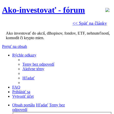
Ako-investovať - fórum
<< Späť na články
Ako investovať do akcií, dlhopisov, fondov, ETF, nehnuteľností,
komodít či krypto mien.
Prejsť na obsah
Rýchle odkazy
Temy bez odpovedí
Aktívne témy
Hľadať
FAQ
Prihlásiť sa
Vytvoriť účet
Obsah portálu
Hľadať
Temy bez
odpovedí