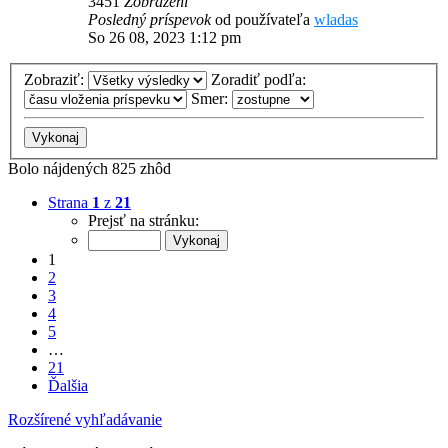
3451
Zobrazení
Posledný príspevok
od používateľa
wladas
So 26 08, 2023 1:12 pm
Zobraziť:
Zoradiť podľa:
Smer:
Bolo nájdených 825 zhôd
Strana
1
z
21
Prejsť na stránku:
1
2
3
4
5
…
21
Ďalšia
Rozšírené vyhľadávanie