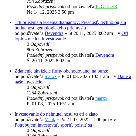
754
Zobrazení
Posledný príspevok
od používateľa
JUGGLER
Ne 14 12, 2025 3:50 pm
Trh brúsenia a leštenia diamantov: Presnosť, technológia a
budúcnosť gemologického priemyslu
od používateľa
Devendra
»
Št 20 11, 2025 8:02 am
» v
Off
topic - nie len investovanie
0
Odpovedí
805
Zobrazení
Posledný príspevok
od používateľa
Devendra
Št 20 11, 2025 8:02 am
Zdanenie akvizície firmy obchodovanej na burze
od používateľa
marxx
»
Pi 01 08, 2025 10:51 am
» v
Dane a
naše investície
0
Odpovedí
1254
Zobrazení
Posledný príspevok
od používateľa
marxx
Pi 01 08, 2025 10:51 am
Investovanie do nehnuteľností vs etf a zlato
od používateľa
Vlcik
»
Po 21 07, 2025 11:06 pm
» v
Potrebujem investovať, sporiť, poistiť sa
0
Odpovedí
2446
Zobrazení