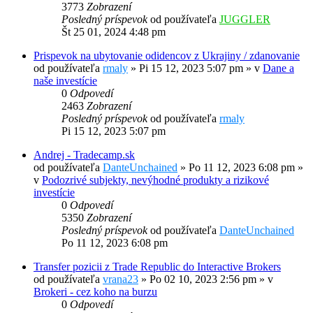
3773
Zobrazení
Posledný príspevok
od používateľa
JUGGLER
Št 25 01, 2024 4:48 pm
Prispevok na ubytovanie odidencov z Ukrajiny / zdanovanie
od používateľa
rmaly
»
Pi 15 12, 2023 5:07 pm
» v
Dane a
naše investície
0
Odpovedí
2463
Zobrazení
Posledný príspevok
od používateľa
rmaly
Pi 15 12, 2023 5:07 pm
Andrej - Tradecamp.sk
od používateľa
DanteUnchained
»
Po 11 12, 2023 6:08 pm
»
v
Podozrivé subjekty, nevýhodné produkty a rizikové
investície
0
Odpovedí
5350
Zobrazení
Posledný príspevok
od používateľa
DanteUnchained
Po 11 12, 2023 6:08 pm
Transfer pozicii z Trade Republic do Interactive Brokers
od používateľa
vrana23
»
Po 02 10, 2023 2:56 pm
» v
Brokeri - cez koho na burzu
0
Odpovedí