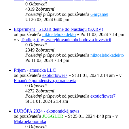
0
Odpovedí
4319
Zobrazení
Posledný príspevok
od používateľa
Gargamel
Ut 26 03, 2024 6:40 pm
Experiment - 5 EUR denne do Nasdaqu (SXRV)
od používateľa
niktoalebokadekto
»
Po 11 03, 2024 7:14 pm
» v
Trading, tipy, zverejňovanie obchodov a investícií
0
Odpovedí
2349
Zobrazení
Posledný príspevok
od používateľa
niktoalebokadekto
Po 11 03, 2024 7:14 pm
Prijem - americka LLC
od používateľa
exoticflower7
»
St 31 01, 2024 2:14 am
» v
Finančné poradenstvo, poradcovia
0
Odpovedí
4272
Zobrazení
Posledný príspevok
od používateľa
exoticflower7
St 31 01, 2024 2:14 am
EURÓPA 2024 - ekonomické news
od používateľa
JUGGLER
»
Št 25 01, 2024 4:48 pm
» v
Makroekonomika
0
Odpovedí