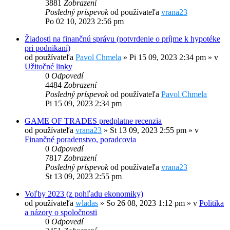
3881
Zobrazení
Posledný príspevok
od používateľa
vrana23
Po 02 10, 2023 2:56 pm
Žiadosti na finančnú správu (potvrdenie o príjme k hypotéke
pri podnikaní)
od používateľa
Pavol Chmela
»
Pi 15 09, 2023 2:34 pm
» v
Užitočné linky
0
Odpovedí
4484
Zobrazení
Posledný príspevok
od používateľa
Pavol Chmela
Pi 15 09, 2023 2:34 pm
GAME OF TRADES predplatne recenzia
od používateľa
vrana23
»
St 13 09, 2023 2:55 pm
» v
Finančné poradenstvo, poradcovia
0
Odpovedí
7817
Zobrazení
Posledný príspevok
od používateľa
vrana23
St 13 09, 2023 2:55 pm
Voľby 2023 (z pohľadu ekonomiky)
od používateľa
wladas
»
So 26 08, 2023 1:12 pm
» v
Politika
a názory o spoločnosti
0
Odpovedí