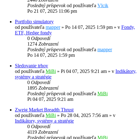
Posledný príspevok
od používateľa
Vlcik
Po 21 07, 2025 11:06 pm
Portfolio simulatory
od používateľa
mapper
»
Po 14 07, 2025 1:59 pm
» v
Fondy,
ETF, Hedge fondy
0
Odpovedí
1274
Zobrazení
Posledný príspevok
od používateľa
mapper
Po 14 07, 2025 1:59 pm
Sledovanie trhov
od používateľa
MiBi
»
Pi 04 07, 2025 9:21 am
» v
Indikátory,
systémy a stratégie
0
Odpovedí
1895
Zobrazení
Posledný príspevok
od používateľa
MiBi
Pi 04 07, 2025 9:21 am
Zweig Market Breadth Thrust
od používateľa
MiBi
»
Po 28 04, 2025 7:56 am
» v
Indikátory, systémy a stratégie
0
Odpovedí
4119
Zobrazení
Posledný príspevok
od používateľa
MiBi