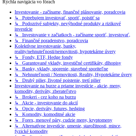
Rýchla navigácia vo fórach
Investovanie - začíname, finančné plánovanie, poradcovia
↳ Potrebujem investovať, sporiť, poistiť sa
↳ Podozrivé subjekty, nevýhodné produkty a rizikové
investície
↳ Investovanie v začiatkoch - začíname sporiť, investovať,
↳ Finančné poradenstvo, poradcovia
Kolektívne investovanie, banky,
reality/nehnuteľnosti/nemovitosti, hypotekárne úvery
↳ Fondy, ETF, Hedge fondy
↳ Garantované vklady, investičné certifikáty, dlhopisy
↳ Banky, vklady, sporenie, stavebné sporiteľne
↳ Nehnuteľnosti / Nemovitosti, Reality, Hypotekárne úvery
↳ Druhý pilier, životné poistenie, tretí pilier
Investovanie na burze a priame investície - akcie, meny,
komodity, deriváty, zberateľstvo
↳ Brokeri - cez koho na burzu
↳ Akcie - investovanie do akcií
↳ Opcie, deriváty, futures, hedging
↳ Komodity, komoditné akcie
↳ Forex, menové páry, cudzie meny, kryptomeny
↳ Alternatívne investície, umenie, starožitnosti, mince,
fyzické komodity