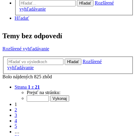
Rozšírené
Hľadať
vyhľadávanie
Hľadať
Temy bez odpovedí
Rozšírené vyhľadávanie
Rozšírené
Hľadať
vyhľadávanie
Bolo nájdených 825 zhôd
Strana
1
z
21
Prejsť na stránku:
1
2
3
4
5
…