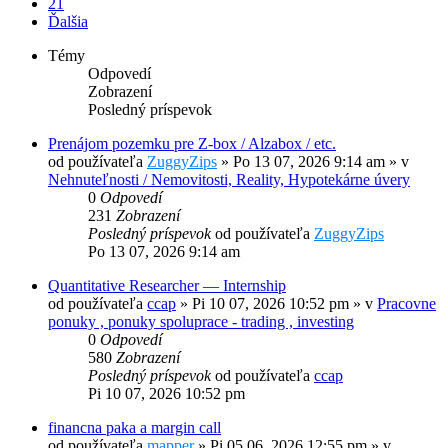
21
Ďalšia
Témy
Odpovedí
Zobrazení
Posledný príspevok
Prenájom pozemku pre Z-box / Alzabox / etc.
od používateľa
ZuggyZips
»
Po 13 07, 2026 9:14 am
» v
Nehnuteľnosti / Nemovitosti, Reality, Hypotekárne úvery
0
Odpovedí
231
Zobrazení
Posledný príspevok
od používateľa
ZuggyZips
Po 13 07, 2026 9:14 am
Quantitative Researcher — Internship
od používateľa
ccap
»
Pi 10 07, 2026 10:52 pm
» v
Pracovne
ponuky , ponuky spoluprace - trading , investing
0
Odpovedí
580
Zobrazení
Posledný príspevok
od používateľa
ccap
Pi 10 07, 2026 10:52 pm
financna paka a margin call
od používateľa
mapper
»
Pi 05 06, 2026 12:55 pm
» v