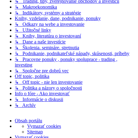
↳ Trading, tipy, zverejňovanie obchodov a investícií
↳ Makroekonomika
↳ Indikátory, systémy a stratégie
Knihy, vzdelanie, dane, podnikanie, ponuky
↳ Odkazy na webe a investovanie
↳ Užitočné linky
↳ Knihy, literatúra o investovaní
↳ Dane a naše investície
↳ Školenia. semináre. stretnutia
↳ Podnikanie, podnikateľské nápady, skúsenosti, príbehy
↳ Pracovne ponuky , ponuky spoluprace - trading ,
investing
↳ Spoločne pre dobrú vec
Off topic, politika
↳ Off topic - nie len investovanie
↳ Politika a názory o spoločnosti
Info o fóre - Ako investovať
↳ Informácie o diskusii
↳ Archív
Obsah portálu
Vymazať cookies
Sitemap
Vymazať cookies