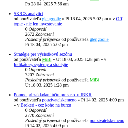
Po 28 04, 2025 7:56 am
SK/CZ analytici
od používateľa
glengoolie
»
Pi 18 04, 2025 5:02 pm
» v
Off
topic - nie len investovanie
0
Odpovedí
2672
Zobrazení
Posledný príspevok
od používateľa
glengoolie
Pi 18 04, 2025 5:02 pm
Stratégie pre výsledkovú sezónu
od používateľa
MiBi
»
Ut 18 03, 2025 1:28 pm
» v
Indikátory, systémy a stratégie
0
Odpovedí
3207
Zobrazení
Posledný príspevok
od používateľa
MiBi
Ut 18 03, 2025 1:28 pm
Pomoc pri zakladaní účtu pre s.r.o. u IBKR
od používateľa
pouzivatelskemeno
»
Pi 14 02, 2025 4:09 pm
» v
Brokeri - cez koho na burzu
0
Odpovedí
2770
Zobrazení
Posledný príspevok
od používateľa
pouzivatelskemeno
Pi 14 02, 2025 4:09 pm