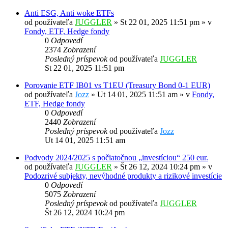
Anti ESG, Anti woke ETFs
od používateľa
JUGGLER
»
St 22 01, 2025 11:51 pm
» v
Fondy, ETF, Hedge fondy
0
Odpovedí
2374
Zobrazení
Posledný príspevok
od používateľa
JUGGLER
St 22 01, 2025 11:51 pm
Porovanie ETF IB01 vs T1EU (Treasury Bond 0-1 EUR)
od používateľa
Jozz
»
Ut 14 01, 2025 11:51 am
» v
Fondy,
ETF, Hedge fondy
0
Odpovedí
2440
Zobrazení
Posledný príspevok
od používateľa
Jozz
Ut 14 01, 2025 11:51 am
Podvody 2024/2025 s počiatočnou „investíciou“ 250 eur.
od používateľa
JUGGLER
»
Št 26 12, 2024 10:24 pm
» v
Podozrivé subjekty, nevýhodné produkty a rizikové investície
0
Odpovedí
5075
Zobrazení
Posledný príspevok
od používateľa
JUGGLER
Št 26 12, 2024 10:24 pm