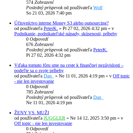
574
Zobrazení
Posledný príspevok
od používateľa
Wolf
So 21 03, 2026 7:40 pm
Účtovníctvo interne Money S3 alebo outsourcing?
od používateľa
PeterK.
»
Pi 27 02, 2026 4:32 pm
» v
Podnikanie, podnikateľské nápady, skúsenosti, príbehy
0
Odpovedí
676
Zobrazení
Posledný príspevok
od používateľa
PeterK.
Pi 27 02, 2026 4:32 pm
Vďaka tomuto fóru sme na ceste k finančnej nezávislosti –
podeľte sa o svoje príbehy
od používateľa
Dan_
»
Ne 11 01, 2026 4:19 pm
» v
Off topic
- nie len investovanie
0
Odpovedí
785
Zobrazení
Posledný príspevok
od používateľa
Dan_
Ne 11 01, 2026 4:19 pm
ŽENY VS. MUŽI
od používateľa
JUGGLER
»
Ne 14 12, 2025 3:50 pm
» v
Off topic - nie len investovanie
0
Odpovedí