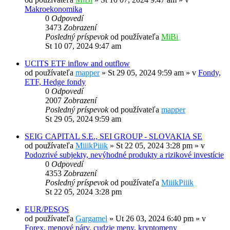
Makroekonomika
0
Odpovedí
3473
Zobrazení
Posledný príspevok
od používateľa
MiBi
St 10 07, 2024 9:47 am
UCITS ETF inflow and outflow
od používateľa
mapper
»
St 29 05, 2024 9:59 am
» v
Fondy,
ETF, Hedge fondy
0
Odpovedí
2007
Zobrazení
Posledný príspevok
od používateľa
mapper
St 29 05, 2024 9:59 am
SEIG CAPITAL S.E., SEI GROUP - SLOVAKIA SE
od používateľa
MiiikPiiik
»
St 22 05, 2024 3:28 pm
» v
Podozrivé subjekty, nevýhodné produkty a rizikové investície
0
Odpovedí
4353
Zobrazení
Posledný príspevok
od používateľa
MiiikPiiik
St 22 05, 2024 3:28 pm
EUR/PESOS
od používateľa
Gargamel
»
Ut 26 03, 2024 6:40 pm
» v
Forex, menové páry, cudzie meny, kryptomeny