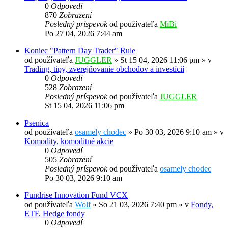
0
Odpovedí
870
Zobrazení
Posledný príspevok
od používateľa
MiBi
Po 27 04, 2026 7:44 am
Koniec "Pattern Day Trader" Rule
od používateľa
JUGGLER
»
St 15 04, 2026 11:06 pm
» v
Trading, tipy, zverejňovanie obchodov a investícií
0
Odpovedí
528
Zobrazení
Posledný príspevok
od používateľa
JUGGLER
St 15 04, 2026 11:06 pm
Psenica
od používateľa
osamely chodec
»
Po 30 03, 2026 9:10 am
» v
Komodity, komoditné akcie
0
Odpovedí
505
Zobrazení
Posledný príspevok
od používateľa
osamely chodec
Po 30 03, 2026 9:10 am
Fundrise Innovation Fund VCX
od používateľa
Wolf
»
So 21 03, 2026 7:40 pm
» v
Fondy,
ETF, Hedge fondy
0
Odpovedí