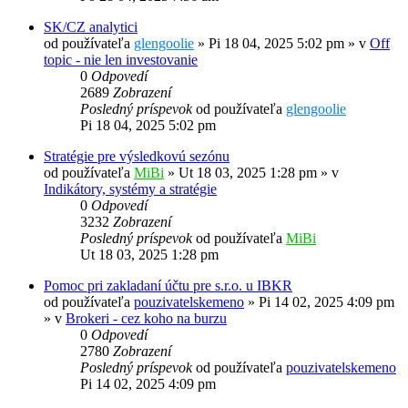
SK/CZ analytici
od používateľa
glengoolie
»
Pi 18 04, 2025 5:02 pm
» v
Off
topic - nie len investovanie
0
Odpovedí
2689
Zobrazení
Posledný príspevok
od používateľa
glengoolie
Pi 18 04, 2025 5:02 pm
Stratégie pre výsledkovú sezónu
od používateľa
MiBi
»
Ut 18 03, 2025 1:28 pm
» v
Indikátory, systémy a stratégie
0
Odpovedí
3232
Zobrazení
Posledný príspevok
od používateľa
MiBi
Ut 18 03, 2025 1:28 pm
Pomoc pri zakladaní účtu pre s.r.o. u IBKR
od používateľa
pouzivatelskemeno
»
Pi 14 02, 2025 4:09 pm
» v
Brokeri - cez koho na burzu
0
Odpovedí
2780
Zobrazení
Posledný príspevok
od používateľa
pouzivatelskemeno
Pi 14 02, 2025 4:09 pm