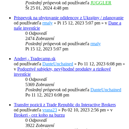
Posledný príspevok
od používateľa
JUGGLER
Št 25 01, 2024 4:48 pm
Prispevok na ubytovanie odidencov z Ukrajiny / zdanovanie
od používateľa
rmaly
»
Pi 15 12, 2023 5:07 pm
» v
Dane a
naše investície
0
Odpovedí
2474
Zobrazení
Posledný príspevok
od používateľa
rmaly
Pi 15 12, 2023 5:07 pm
Andrej - Tradecamp.sk
od používateľa
DanteUnchained
»
Po 11 12, 2023 6:08 pm
»
v
Podozrivé subjekty, nevýhodné produkty a rizikové
investície
0
Odpovedí
5369
Zobrazení
Posledný príspevok
od používateľa
DanteUnchained
Po 11 12, 2023 6:08 pm
Transfer pozicii z Trade Republic do Interactive Brokers
od používateľa
vrana23
»
Po 02 10, 2023 2:56 pm
» v
Brokeri - cez koho na burzu
0
Odpovedí
3922
Zobrazení