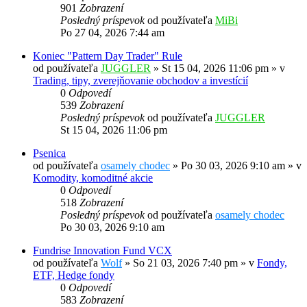
901
Zobrazení
Posledný príspevok
od používateľa
MiBi
Po 27 04, 2026 7:44 am
Koniec "Pattern Day Trader" Rule
od používateľa
JUGGLER
»
St 15 04, 2026 11:06 pm
» v
Trading, tipy, zverejňovanie obchodov a investícií
0
Odpovedí
539
Zobrazení
Posledný príspevok
od používateľa
JUGGLER
St 15 04, 2026 11:06 pm
Psenica
od používateľa
osamely chodec
»
Po 30 03, 2026 9:10 am
» v
Komodity, komoditné akcie
0
Odpovedí
518
Zobrazení
Posledný príspevok
od používateľa
osamely chodec
Po 30 03, 2026 9:10 am
Fundrise Innovation Fund VCX
od používateľa
Wolf
»
So 21 03, 2026 7:40 pm
» v
Fondy,
ETF, Hedge fondy
0
Odpovedí
583
Zobrazení