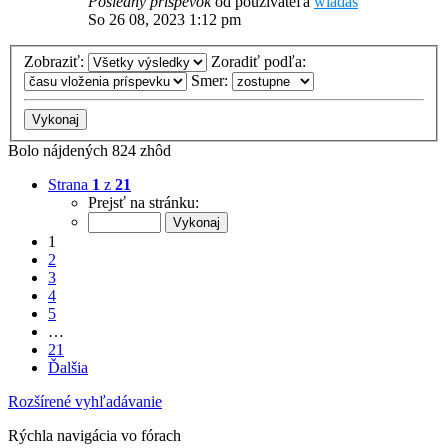
Posledný príspevok
od používateľa
wladas
So 26 08, 2023 1:12 pm
Zobraziť:
Zoradiť podľa:
Smer:
Bolo nájdených 824 zhôd
Strana
1
z
21
Prejsť na stránku:
1
2
3
4
5
…
21
Ďalšia
Rozšírené vyhľadávanie
Rýchla navigácia vo fórach