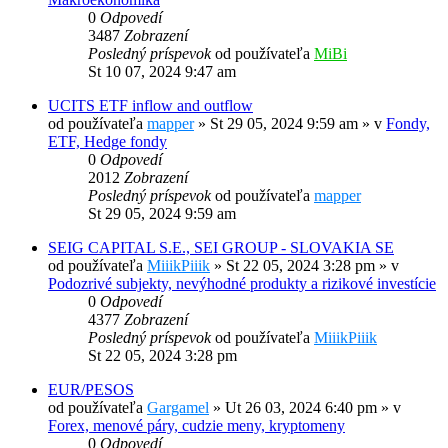
0
Odpovedí
3487
Zobrazení
Posledný príspevok
od používateľa
MiBi
St 10 07, 2024 9:47 am
UCITS ETF inflow and outflow
od používateľa
mapper
»
St 29 05, 2024 9:59 am
» v
Fondy,
ETF, Hedge fondy
0
Odpovedí
2012
Zobrazení
Posledný príspevok
od používateľa
mapper
St 29 05, 2024 9:59 am
SEIG CAPITAL S.E., SEI GROUP - SLOVAKIA SE
od používateľa
MiiikPiiik
»
St 22 05, 2024 3:28 pm
» v
Podozrivé subjekty, nevýhodné produkty a rizikové investície
0
Odpovedí
4377
Zobrazení
Posledný príspevok
od používateľa
MiiikPiiik
St 22 05, 2024 3:28 pm
EUR/PESOS
od používateľa
Gargamel
»
Ut 26 03, 2024 6:40 pm
» v
Forex, menové páry, cudzie meny, kryptomeny
0
Odpovedí