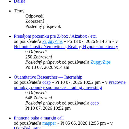
Ďalšia
Témy
Odpovedí
Zobrazení
Posledný príspevok
Prenájom pozemku pre Z-box / Alzabox / etc.
od používateľa
ZuggyZips
»
Po 13 07, 2026 9:14 am
» v
Nehnuteľnosti / Nemovitosti, Reality, Hypotekárne úvery
0
Odpovedí
250
Zobrazení
Posledný príspevok
od používateľa
ZuggyZips
Po 13 07, 2026 9:14 am
Quantitative Researcher — Internship
od používateľa
ccap
»
Pi 10 07, 2026 10:52 pm
» v
Pracovne
ponuky , ponuky spoluprace - trading , investing
0
Odpovedí
648
Zobrazení
Posledný príspevok
od používateľa
ccap
Pi 10 07, 2026 10:52 pm
financna paka a margin call
od používateľa
mapper
»
Pi 05 06, 2026 12:55 pm
» v
Užitočné linky