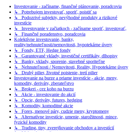
Investovanie - začíname, finančné plánovanie, poradcovia
↳ Potrebujem investovať, sporiť, poistiť sa
↳ Podozrivé subjekty, nevýhodné produkty a rizikové
investície
↳ Investovanie v začiatkoch - začíname sporiť, investovať,
↳ Finančné poradenstvo, poradcovia
Kolektívne investovanie, banky,
reality/nehnuteľnosti/nemovitosti, hypotekárne úvery
↳ Fondy, ETF, Hedge fondy
↳ Garantované vklady, investičné certifikáty, dlhopisy
↳ Banky, vklady, sporenie, stavebné sporiteľne
↳ Nehnuteľnosti / Nemovitosti, Reality, Hypotekárne úvery
↳ Druhý pilier, životné poistenie, tretí pilier
Investovanie na burze a priame investície - akcie, meny,
komodity, deriváty, zberateľstvo
↳ Brokeri - cez koho na burzu
↳ Akcie - investovanie do akcií
↳ Opcie, deriváty, futures, hedging
↳ Komodity, komoditné akcie
↳ Forex, menové páry, cudzie meny, kryptomeny
↳ Alternatívne investície, umenie, starožitnosti, mince,
fyzické komodity
↳ Trading, tipy, zverejňovanie obchodov a investícií