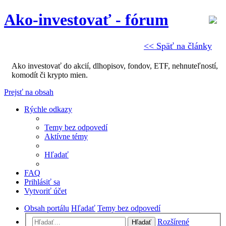
Ako-investovať - fórum
<< Späť na články
Ako investovať do akcií, dlhopisov, fondov, ETF, nehnuteľností,
komodít či krypto mien.
Prejsť na obsah
Rýchle odkazy
Temy bez odpovedí
Aktívne témy
Hľadať
FAQ
Prihlásiť sa
Vytvoriť účet
Obsah portálu
Hľadať
Temy bez odpovedí
Rozšírené
Hľadať