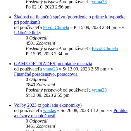
Posledný príspevok
od používateľa
vrana23
Po 02 10, 2023 2:56 pm
Žiadosti na finančnú správu (potvrdenie o príjme k hypotéke
pri podnikaní)
od používateľa
Pavol Chmela
»
Pi 15 09, 2023 2:34 pm
» v
Užitočné linky
0
Odpovedí
4501
Zobrazení
Posledný príspevok
od používateľa
Pavol Chmela
Pi 15 09, 2023 2:34 pm
GAME OF TRADES predplatne recenzia
od používateľa
vrana23
»
St 13 09, 2023 2:55 pm
» v
Finančné poradenstvo, poradcovia
0
Odpovedí
7840
Zobrazení
Posledný príspevok
od používateľa
vrana23
St 13 09, 2023 2:55 pm
Voľby 2023 (z pohľadu ekonomiky)
od používateľa
wladas
»
So 26 08, 2023 1:12 pm
» v
Politika
a názory o spoločnosti
0
Odpovedí
3461
Zobrazení