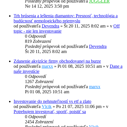
Posledný príspevok
od používateľa
JUGGLER
Ne 14 12, 2025 3:50 pm
Trh brúsenia a leštenia diamantov: Presnosť, technológia a
budúcnosť gemologického priemyslu
od používateľa
Devendra
»
Št 20 11, 2025 8:02 am
» v
Off
topic - nie len investovanie
0
Odpovedí
819
Zobrazení
Posledný príspevok
od používateľa
Devendra
Št 20 11, 2025 8:02 am
Zdanenie akvizície firmy obchodovanej na burze
od používateľa
marxx
»
Pi 01 08, 2025 10:51 am
» v
Dane a
naše investície
0
Odpovedí
1267
Zobrazení
Posledný príspevok
od používateľa
marxx
Pi 01 08, 2025 10:51 am
Investovanie do nehnuteľností vs etf a zlato
od používateľa
Vlcik
»
Po 21 07, 2025 11:06 pm
» v
Potrebujem investovať, sporiť, poistiť sa
0
Odpovedí
2454
Zobrazení
Posledný príspevok
od používateľa
Vlcik