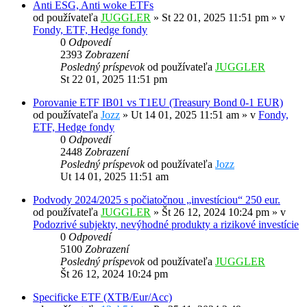
Anti ESG, Anti woke ETFs
od používateľa
JUGGLER
»
St 22 01, 2025 11:51 pm
» v
Fondy, ETF, Hedge fondy
0
Odpovedí
2393
Zobrazení
Posledný príspevok
od používateľa
JUGGLER
St 22 01, 2025 11:51 pm
Porovanie ETF IB01 vs T1EU (Treasury Bond 0-1 EUR)
od používateľa
Jozz
»
Ut 14 01, 2025 11:51 am
» v
Fondy,
ETF, Hedge fondy
0
Odpovedí
2448
Zobrazení
Posledný príspevok
od používateľa
Jozz
Ut 14 01, 2025 11:51 am
Podvody 2024/2025 s počiatočnou „investíciou“ 250 eur.
od používateľa
JUGGLER
»
Št 26 12, 2024 10:24 pm
» v
Podozrivé subjekty, nevýhodné produkty a rizikové investície
0
Odpovedí
5100
Zobrazení
Posledný príspevok
od používateľa
JUGGLER
Št 26 12, 2024 10:24 pm
Specificke ETF (XTB/Eur/Acc)