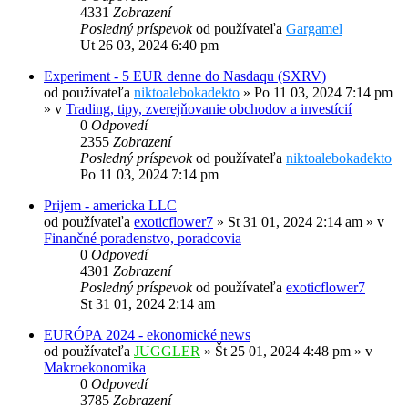
4331
Zobrazení
Posledný príspevok
od používateľa
Gargamel
Ut 26 03, 2024 6:40 pm
Experiment - 5 EUR denne do Nasdaqu (SXRV)
od používateľa
niktoalebokadekto
»
Po 11 03, 2024 7:14 pm
» v
Trading, tipy, zverejňovanie obchodov a investícií
0
Odpovedí
2355
Zobrazení
Posledný príspevok
od používateľa
niktoalebokadekto
Po 11 03, 2024 7:14 pm
Prijem - americka LLC
od používateľa
exoticflower7
»
St 31 01, 2024 2:14 am
» v
Finančné poradenstvo, poradcovia
0
Odpovedí
4301
Zobrazení
Posledný príspevok
od používateľa
exoticflower7
St 31 01, 2024 2:14 am
EURÓPA 2024 - ekonomické news
od používateľa
JUGGLER
»
Št 25 01, 2024 4:48 pm
» v
Makroekonomika
0
Odpovedí
3785
Zobrazení