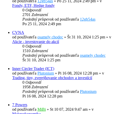
od používateľa
12gb54as
»
Po 25 11, 2024 2:49 pm
» v
Fondy, ETF, Hedge fondy
0
Odpovedí
2701
Zobrazení
Posledný príspevok
od používateľa
12gb54as
Po 25 11, 2024 2:49 pm
CVNA
od používateľa
osamely chodec
»
Št 31 10, 2024 1:25 pm
» v
Akcie - investovanie do akcií
0
Odpovedí
1510
Zobrazení
Posledný príspevok
od používateľa
osamely chodec
Št 31 10, 2024 1:25 pm
Inner Circler Trader (ICT)
od používateľa
Plutonium
»
Pi 16 08, 2024 12:28 pm
» v
Trading, tipy, zverejňovanie obchodov a investícií
0
Odpovedí
1958
Zobrazení
Posledný príspevok
od používateľa
Plutonium
Pi 16 08, 2024 12:28 pm
7 Powers
od používateľa
MiBi
»
St 10 07, 2024 9:47 am
» v
Makroekonomika