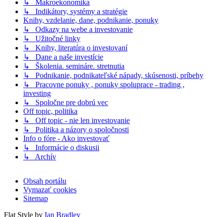
↳ Makroekonomika
↳ Indikátory, systémy a stratégie
Knihy, vzdelanie, dane, podnikanie, ponuky
↳ Odkazy na webe a investovanie
↳ Užitočné linky
↳ Knihy, literatúra o investovaní
↳ Dane a naše investície
↳ Školenia. semináre. stretnutia
↳ Podnikanie, podnikateľské nápady, skúsenosti, príbehy
↳ Pracovne ponuky , ponuky spoluprace - trading ,
investing
↳ Spoločne pre dobrú vec
Off topic, politika
↳ Off topic - nie len investovanie
↳ Politika a názory o spoločnosti
Info o fóre - Ako investovať
↳ Informácie o diskusii
↳ Archív
Obsah portálu
Vymazať cookies
Sitemap
Flat Style by
Ian Bradley