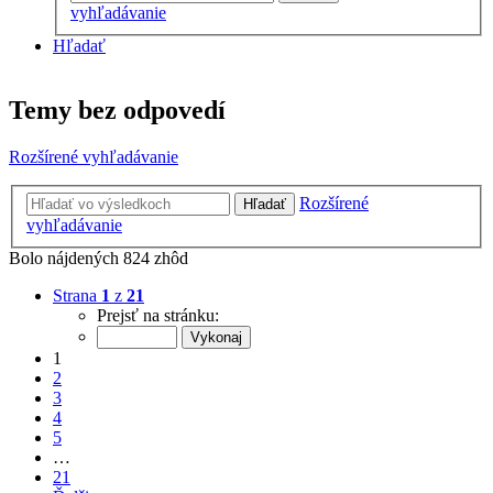
vyhľadávanie
Hľadať
Temy bez odpovedí
Rozšírené vyhľadávanie
Rozšírené
Hľadať
vyhľadávanie
Bolo nájdených 824 zhôd
Strana
1
z
21
Prejsť na stránku:
1
2
3
4
5
…
21