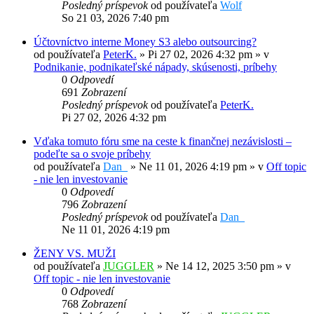
Posledný príspevok
od používateľa
Wolf
So 21 03, 2026 7:40 pm
Účtovníctvo interne Money S3 alebo outsourcing?
od používateľa
PeterK.
»
Pi 27 02, 2026 4:32 pm
» v
Podnikanie, podnikateľské nápady, skúsenosti, príbehy
0
Odpovedí
691
Zobrazení
Posledný príspevok
od používateľa
PeterK.
Pi 27 02, 2026 4:32 pm
Vďaka tomuto fóru sme na ceste k finančnej nezávislosti –
podeľte sa o svoje príbehy
od používateľa
Dan_
»
Ne 11 01, 2026 4:19 pm
» v
Off topic
- nie len investovanie
0
Odpovedí
796
Zobrazení
Posledný príspevok
od používateľa
Dan_
Ne 11 01, 2026 4:19 pm
ŽENY VS. MUŽI
od používateľa
JUGGLER
»
Ne 14 12, 2025 3:50 pm
» v
Off topic - nie len investovanie
0
Odpovedí
768
Zobrazení