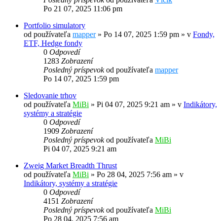
Po 21 07, 2025 11:06 pm
Portfolio simulatory
od používateľa
mapper
»
Po 14 07, 2025 1:59 pm
» v
Fondy,
ETF, Hedge fondy
0
Odpovedí
1283
Zobrazení
Posledný príspevok
od používateľa
mapper
Po 14 07, 2025 1:59 pm
Sledovanie trhov
od používateľa
MiBi
»
Pi 04 07, 2025 9:21 am
» v
Indikátory,
systémy a stratégie
0
Odpovedí
1909
Zobrazení
Posledný príspevok
od používateľa
MiBi
Pi 04 07, 2025 9:21 am
Zweig Market Breadth Thrust
od používateľa
MiBi
»
Po 28 04, 2025 7:56 am
» v
Indikátory, systémy a stratégie
0
Odpovedí
4151
Zobrazení
Posledný príspevok
od používateľa
MiBi
Po 28 04, 2025 7:56 am