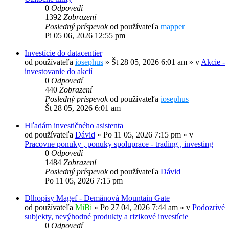
0
Odpovedí
1392
Zobrazení
Posledný príspevok
od používateľa
mapper
Pi 05 06, 2026 12:55 pm
Investície do datacentier
od používateľa
iosephus
»
Št 28 05, 2026 6:01 am
» v
Akcie -
investovanie do akcií
0
Odpovedí
440
Zobrazení
Posledný príspevok
od používateľa
iosephus
Št 28 05, 2026 6:01 am
Hľadám investičného asistenta
od používateľa
Dávid
»
Po 11 05, 2026 7:15 pm
» v
Pracovne ponuky , ponuky spoluprace - trading , investing
0
Odpovedí
1484
Zobrazení
Posledný príspevok
od používateľa
Dávid
Po 11 05, 2026 7:15 pm
Dlhopisy Magef - Demänová Mountain Gate
od používateľa
MiBi
»
Po 27 04, 2026 7:44 am
» v
Podozrivé
subjekty, nevýhodné produkty a rizikové investície
0
Odpovedí