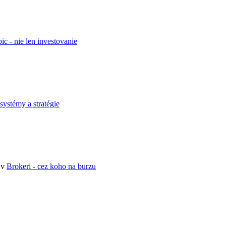
pic - nie len investovanie
 systémy a stratégie
 v
Brokeri - cez koho na burzu