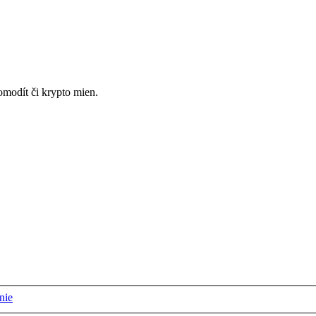
omodít či krypto mien.
nie