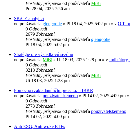
Posledný príspevok
od používateľa
MiBi
Po 28 04, 2025 7:56 am
SK/CZ analytici
od používateľa
glengoolie
»
Pi 18 04, 2025 5:02 pm
» v
Off to
0
Odpovedí
2679
Zobrazení
Posledný príspevok
od používateľa
glengoolie
Pi 18 04, 2025 5:02 pm
Stratégie pre výsledkovú sezónu
od používateľa
MiBi
»
Ut 18 03, 2025 1:28 pm
» v
Indikátory,
0
Odpovedí
3218
Zobrazení
Posledný príspevok
od používateľa
MiBi
Ut 18 03, 2025 1:28 pm
Pomoc pri zakladaní účtu pre s.r.o. u IBKR
od používateľa
pouzivatelskemeno
»
Pi 14 02, 2025 4:09 pm
»
0
Odpovedí
2773
Zobrazení
Posledný príspevok
od používateľa
pouzivatelskemeno
Pi 14 02, 2025 4:09 pm
Anti ESG, Anti woke ETFs