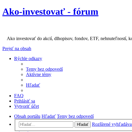
Ako-investovať - fórum
Ako investovať do akcií, dlhopisov, fondov, ETF, nehnuteľností, k
Prejsť na obsah
Rýchle odkazy
Temy bez odpovedí
Aktívne témy
Hľadať
FAQ
Prihlásiť sa
Vytvoriť účet
Obsah portálu
Hľadať
Temy bez odpovedí
Rozšírené vyhľadáva
Hľadať