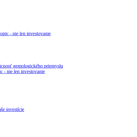
topic - nie len investovanie
udúcnosť gemologického priemyslu
ic - nie len investovanie
še investície