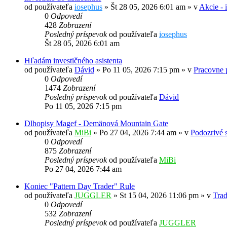
od používateľa
iosephus
»
Št 28 05, 2026 6:01 am
» v
Akcie - 
0
Odpovedí
428
Zobrazení
Posledný príspevok
od používateľa
iosephus
Št 28 05, 2026 6:01 am
Hľadám investičného asistenta
od používateľa
Dávid
»
Po 11 05, 2026 7:15 pm
» v
Pracovne p
0
Odpovedí
1474
Zobrazení
Posledný príspevok
od používateľa
Dávid
Po 11 05, 2026 7:15 pm
Dlhopisy Magef - Demänová Mountain Gate
od používateľa
MiBi
»
Po 27 04, 2026 7:44 am
» v
Podozrivé s
0
Odpovedí
875
Zobrazení
Posledný príspevok
od používateľa
MiBi
Po 27 04, 2026 7:44 am
Koniec "Pattern Day Trader" Rule
od používateľa
JUGGLER
»
St 15 04, 2026 11:06 pm
» v
Trad
0
Odpovedí
532
Zobrazení
Posledný príspevok
od používateľa
JUGGLER