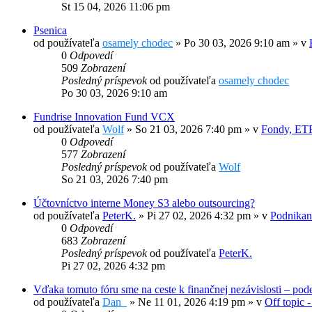
St 15 04, 2026 11:06 pm
Psenica
od používateľa
osamely chodec
»
Po 30 03, 2026 9:10 am
» v
0
Odpovedí
509
Zobrazení
Posledný príspevok
od používateľa
osamely chodec
Po 30 03, 2026 9:10 am
Fundrise Innovation Fund VCX
od používateľa
Wolf
»
So 21 03, 2026 7:40 pm
» v
Fondy, ETF
0
Odpovedí
577
Zobrazení
Posledný príspevok
od používateľa
Wolf
So 21 03, 2026 7:40 pm
Účtovníctvo interne Money S3 alebo outsourcing?
od používateľa
PeterK.
»
Pi 27 02, 2026 4:32 pm
» v
Podnikani
0
Odpovedí
683
Zobrazení
Posledný príspevok
od používateľa
PeterK.
Pi 27 02, 2026 4:32 pm
Vďaka tomuto fóru sme na ceste k finančnej nezávislosti – pode
od používateľa
Dan_
»
Ne 11 01, 2026 4:19 pm
» v
Off topic -