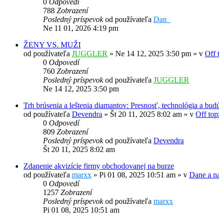
0
Odpovedí
788
Zobrazení
Posledný príspevok
od používateľa
Dan_
Ne 11 01, 2026 4:19 pm
ŽENY VS. MUŽI
od používateľa
JUGGLER
»
Ne 14 12, 2025 3:50 pm
» v
Off 
0
Odpovedí
760
Zobrazení
Posledný príspevok
od používateľa
JUGGLER
Ne 14 12, 2025 3:50 pm
Trh brúsenia a leštenia diamantov: Presnosť, technológia a b
od používateľa
Devendra
»
Št 20 11, 2025 8:02 am
» v
Off top
0
Odpovedí
809
Zobrazení
Posledný príspevok
od používateľa
Devendra
Št 20 11, 2025 8:02 am
Zdanenie akvizície firmy obchodovanej na burze
od používateľa
marxx
»
Pi 01 08, 2025 10:51 am
» v
Dane a na
0
Odpovedí
1257
Zobrazení
Posledný príspevok
od používateľa
marxx
Pi 01 08, 2025 10:51 am