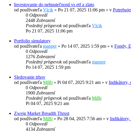
Investovanie do nehnuteľností vs etf a zlato
od používateľa
Vlcik
»
Po 21 07, 2025 11:06 pm
» v
Potrebuje
0
Odpovedí
2448
Zobrazení
Posledný príspevok
od používateľa
Vlcik
Po 21 07, 2025 11:06 pm
Portfolio simulatory
od používateľa
mapper
»
Po 14 07, 2025 1:59 pm
» v
Fondy, 
0
Odpovedí
1276
Zobrazení
Posledný príspevok
od používateľa
mapper
Po 14 07, 2025 1:59 pm
Sledovanie trhov
od používateľa
MiBi
»
Pi 04 07, 2025 9:21 am
» v
Indikátory, 
0
Odpovedí
1900
Zobrazení
Posledný príspevok
od používateľa
MiBi
Pi 04 07, 2025 9:21 am
Zweig Market Breadth Thrust
od používateľa
MiBi
»
Po 28 04, 2025 7:56 am
» v
Indikátory,
0
Odpovedí
4134
Zobrazení