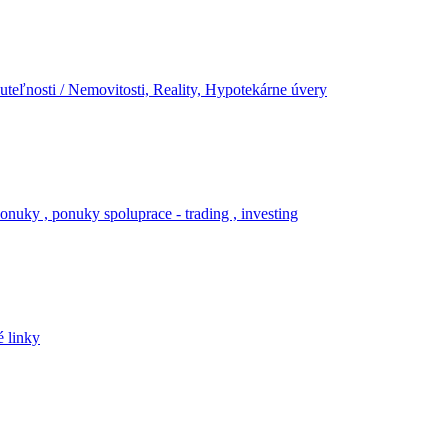
teľnosti / Nemovitosti, Reality, Hypotekárne úvery
onuky , ponuky spoluprace - trading , investing
é linky