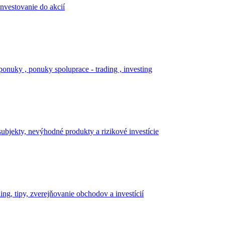
investovanie do akcií
onuky , ponuky spoluprace - trading , investing
ubjekty, nevýhodné produkty a rizikové investície
ing, tipy, zverejňovanie obchodov a investícií