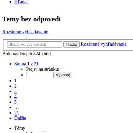
Hľadať
Temy bez odpovedí
Rozšírené vyhľadávanie
Rozšírené vyhľadávanie
Hľadať
Bolo nájdených 824 zhôd
Strana
1
z
21
Prejsť na stránku:
1
2
3
4
5
…
21
Ďalšia
Témy