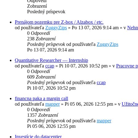
Odpovedí
Zobrazení
Posledný príspevok
Prenájom pozemku pre Z-box / Alzabox / etc.
od používateľa
ZuggyZips
»
Po 13 07, 2026 9:14 am
» v
Nehnu
0
Odpovedí
238
Zobrazení
Posledný príspevok
od používateľa
ZuggyZips
Po 13 07, 2026 9:14 am
Quantitative Researcher — Internship
od používateľa
ccap
»
Pi 10 07, 2026 10:52 pm
» v
Pracovne p
0
Odpovedí
609
Zobrazení
Posledný príspevok
od používateľa
ccap
Pi 10 07, 2026 10:52 pm
financna paka a margin call
od používateľa
mapper
»
Pi 05 06, 2026 12:55 pm
» v
Užitočn
0
Odpovedí
1357
Zobrazení
Posledný príspevok
od používateľa
mapper
Pi 05 06, 2026 12:55 pm
Investície do datacentier