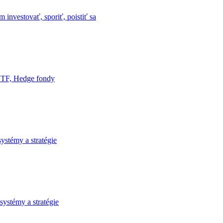
m investovať, sporiť, poistiť sa
ETF, Hedge fondy
systémy a stratégie
 systémy a stratégie