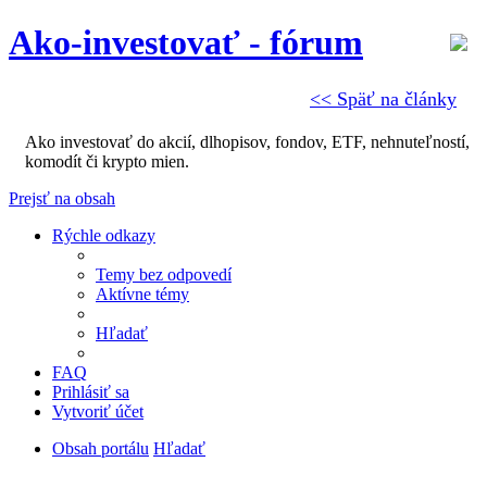
Ako-investovať - fórum
<< Späť na články
Ako investovať do akcií, dlhopisov, fondov, ETF, nehnuteľností,
komodít či krypto mien.
Prejsť na obsah
Rýchle odkazy
Temy bez odpovedí
Aktívne témy
Hľadať
FAQ
Prihlásiť sa
Vytvoriť účet
Obsah portálu
Hľadať