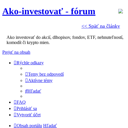
Ako-investovať - fórum
<< Späť na články
Ako investovať do akcií, dlhopisov, fondov, ETF, nehnuteľností,
komodít či krypto mien.
Prejsť na obsah
Rýchle odkazy
Temy bez odpovedí
Aktívne témy
Hľadať
FAQ
Prihlásiť sa
Vytvoriť účet
Obsah portálu
Hľadať