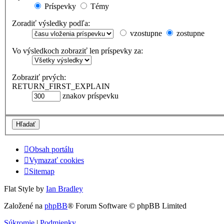
Príspevky
Témy
Zoradiť výsledky podľa:
vzostupne
zostupne
Vo výsledkoch zobraziť len príspevky za:
Zobraziť prvých:
RETURN_FIRST_EXPLAIN
znakov príspevku
Obsah portálu
Vymazať cookies
Sitemap
Flat Style by
Ian Bradley
Založené na
phpBB
® Forum Software © phpBB Limited
Súkromie
|
Podmienky