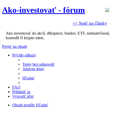
Ako-investovať - fórum
<< Späť na články
Ako investovať do akcií, dlhopisov, fondov, ETF, nehnuteľností,
komodít či krypto mien.
Prejsť na obsah
Rýchle odkazy
Temy bez odpovedí
Aktívne témy
Hľadať
FAQ
Prihlásiť sa
Vytvoriť účet
Obsah portálu
Hľadať