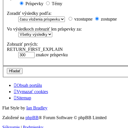
Príspevky
Témy
Zoradiť výsledky podľa:
vzostupne
zostupne
Vo výsledkoch zobraziť len príspevky za:
Zobraziť prvých:
RETURN_FIRST_EXPLAIN
znakov príspevku
Obsah portálu
Vymazať cookies
Sitemap
Flat Style by
Ian Bradley
Založené na
phpBB
® Forum Software © phpBB Limited
Súkromie
|
Podmienky