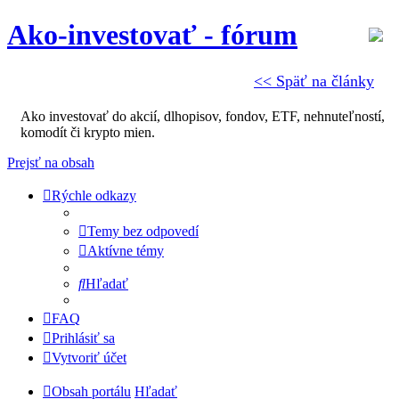
Ako-investovať - fórum
<< Späť na články
Ako investovať do akcií, dlhopisov, fondov, ETF, nehnuteľností,
komodít či krypto mien.
Prejsť na obsah
Rýchle odkazy
Temy bez odpovedí
Aktívne témy
Hľadať
FAQ
Prihlásiť sa
Vytvoriť účet
Obsah portálu
Hľadať