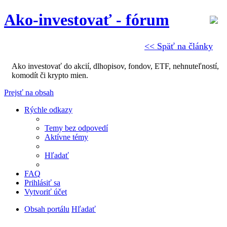
Ako-investovať - fórum
<< Späť na články
Ako investovať do akcií, dlhopisov, fondov, ETF, nehnuteľností,
komodít či krypto mien.
Prejsť na obsah
Rýchle odkazy
Temy bez odpovedí
Aktívne témy
Hľadať
FAQ
Prihlásiť sa
Vytvoriť účet
Obsah portálu
Hľadať