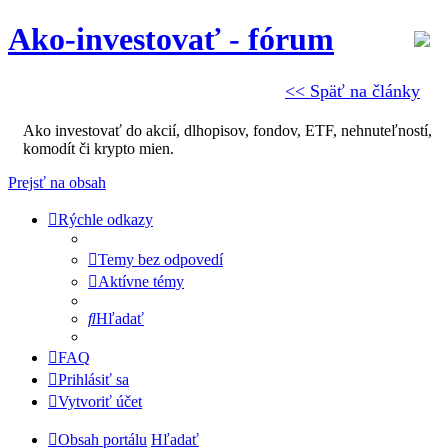
Ako-investovať - fórum
<< Späť na články
Ako investovať do akcií, dlhopisov, fondov, ETF, nehnuteľností,
komodít či krypto mien.
Prejsť na obsah
Rýchle odkazy
Temy bez odpovedí
Aktívne témy
Hľadať
FAQ
Prihlásiť sa
Vytvoriť účet
Obsah portálu
Hľadať