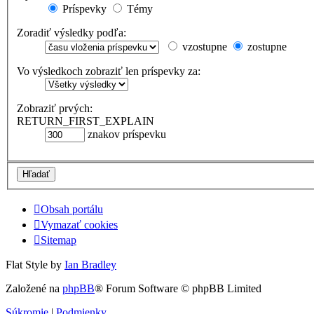
Príspevky
Témy
Zoradiť výsledky podľa:
vzostupne
zostupne
Vo výsledkoch zobraziť len príspevky za:
Zobraziť prvých:
RETURN_FIRST_EXPLAIN
znakov príspevku
Obsah portálu
Vymazať cookies
Sitemap
Flat Style by
Ian Bradley
Založené na
phpBB
® Forum Software © phpBB Limited
Súkromie
|
Podmienky