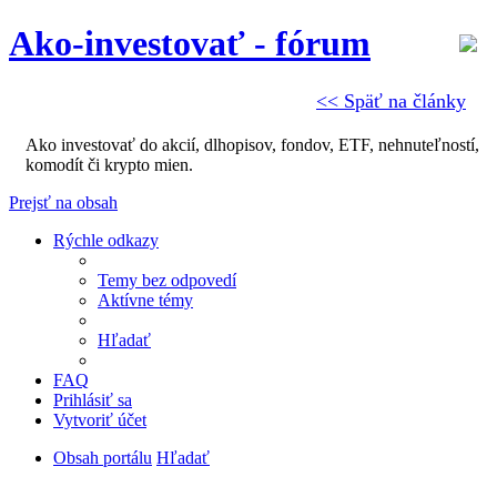
Ako-investovať - fórum
<< Späť na články
Ako investovať do akcií, dlhopisov, fondov, ETF, nehnuteľností,
komodít či krypto mien.
Prejsť na obsah
Rýchle odkazy
Temy bez odpovedí
Aktívne témy
Hľadať
FAQ
Prihlásiť sa
Vytvoriť účet
Obsah portálu
Hľadať