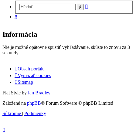
Rozšírené
Hľadať
vyhľadávanie
Hľadať
Informácia
Nie je možné opätovne spustiť vyhľadávanie, skúste to znovu za 3
sekundy
Obsah portálu
Vymazať cookies
Sitemap
Flat Style by
Ian Bradley
Založené na
phpBB
® Forum Software © phpBB Limited
Súkromie
|
Podmienky