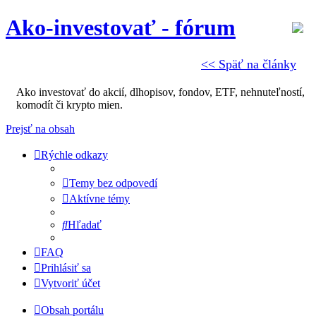
Ako-investovať - fórum
<< Späť na články
Ako investovať do akcií, dlhopisov, fondov, ETF, nehnuteľností,
komodít či krypto mien.
Prejsť na obsah
Rýchle odkazy
Temy bez odpovedí
Aktívne témy
Hľadať
FAQ
Prihlásiť sa
Vytvoriť účet
Obsah portálu