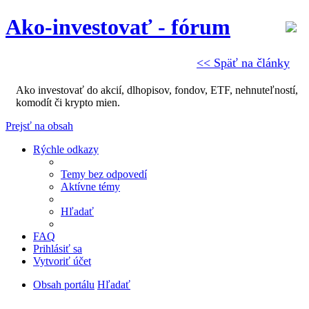
Ako-investovať - fórum
<< Späť na články
Ako investovať do akcií, dlhopisov, fondov, ETF, nehnuteľností,
komodít či krypto mien.
Prejsť na obsah
Rýchle odkazy
Temy bez odpovedí
Aktívne témy
Hľadať
FAQ
Prihlásiť sa
Vytvoriť účet
Obsah portálu
Hľadať