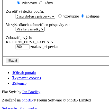
Príspevky
Témy
Zoradiť výsledky podľa:
vzostupne
zostupne
Vo výsledkoch zobraziť len príspevky za:
Zobraziť prvých:
RETURN_FIRST_EXPLAIN
znakov príspevku
Obsah portálu
Vymazať cookies
Sitemap
Flat Style by
Ian Bradley
Založené na
phpBB
® Forum Software © phpBB Limited
Súkromie
|
Podmienky