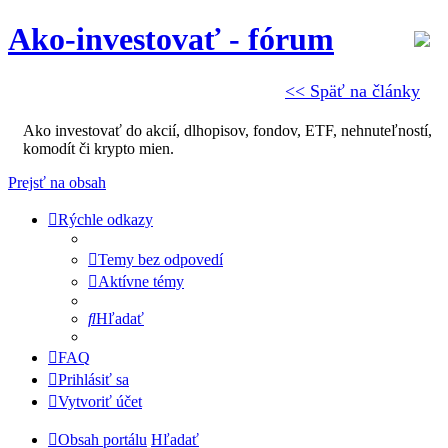
Ako-investovať - fórum
<< Späť na články
Ako investovať do akcií, dlhopisov, fondov, ETF, nehnuteľností,
komodít či krypto mien.
Prejsť na obsah
Rýchle odkazy
Temy bez odpovedí
Aktívne témy
Hľadať
FAQ
Prihlásiť sa
Vytvoriť účet
Obsah portálu
Hľadať