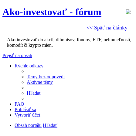
Ako-investovať - fórum
<< Späť na články
Ako investovať do akcií, dlhopisov, fondov, ETF, nehnuteľností,
komodít či krypto mien.
Prejsť na obsah
Rýchle odkazy
Temy bez odpovedí
Aktívne témy
Hľadať
FAQ
Prihlásiť sa
Vytvoriť účet
Obsah portálu
Hľadať