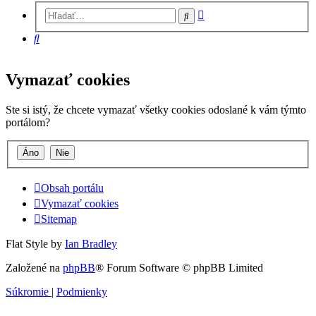
Rozšírené
Hľadať
vyhľadávanie
Hľadať
Vymazať cookies
Ste si istý, že chcete vymazať všetky cookies odoslané k vám týmto
portálom?
Obsah portálu
Vymazať cookies
Sitemap
Flat Style by
Ian Bradley
Založené na
phpBB
® Forum Software © phpBB Limited
Súkromie
|
Podmienky