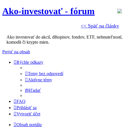
Ako-investovať - fórum
<< Späť na články
Ako investovať do akcií, dlhopisov, fondov, ETF, nehnuteľností,
komodít či krypto mien.
Prejsť na obsah
Rýchle odkazy
Temy bez odpovedí
Aktívne témy
Hľadať
FAQ
Prihlásiť sa
Vytvoriť účet
Obsah portálu