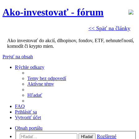
Ako-investovať - fórum
<< Späť na články
Ako investovať do akcií, dlhopisov, fondov, ETF, nehnuteľností,
komodít či krypto mien.
Prejsť na obsah
Rýchle odkazy
Temy bez odpovedí
Aktívne témy
Hľadať
FAQ
Prihlásiť sa
Vytvoriť účet
Obsah portálu
Rozšírené
Hľadať