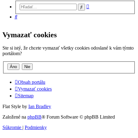
Rozšírené
Hľadať
vyhľadávanie
Hľadať
Vymazať cookies
Ste si istý, že chcete vymazať všetky cookies odoslané k vám týmto
portálom?
Obsah portálu
Vymazať cookies
Sitemap
Flat Style by
Ian Bradley
Založené na
phpBB
® Forum Software © phpBB Limited
Súkromie
|
Podmienky