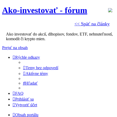
Ako-investovať - fórum
<< Späť na články
Ako investovať do akcií, dlhopisov, fondov, ETF, nehnuteľností,
komodít či krypto mien.
Prejsť na obsah
Rýchle odkazy
Temy bez odpovedí
Aktívne témy
Hľadať
FAQ
Prihlásiť sa
Vytvoriť účet
Obsah portálu