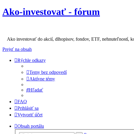
Ako-investovať - fórum
Ako investovať do akcií, dlhopisov, fondov, ETF, nehnuteľností, k
Prejsť na obsah
Rýchle odkazy
Temy bez odpovedí
Aktívne témy
Hľadať
FAQ
Prihlásiť sa
Vytvoriť účet
Obsah portálu
Rozšírené