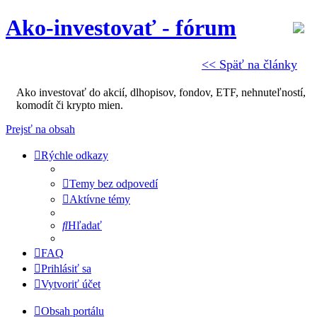
Ako-investovať - fórum
<< Späť na články
Ako investovať do akcií, dlhopisov, fondov, ETF, nehnuteľností,
komodít či krypto mien.
Prejsť na obsah
Rýchle odkazy
Temy bez odpovedí
Aktívne témy
Hľadať
FAQ
Prihlásiť sa
Vytvoriť účet
Obsah portálu