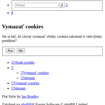
Rozšírené
Hľadať
vyhľadávanie
Hľadať
Vymazať cookies
Ste si istý, že chcete vymazať všetky cookies odoslané k vám týmto
portálom?
Obsah portálu
Vymazať cookies
Sitemap
Vymazať cookies
Sitemap
Flat Style by
Ian Bradley
Založené na
phpBB
® Forum Software © phpBB Limited