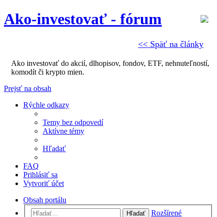
Ako-investovať - fórum
<< Späť na články
Ako investovať do akcií, dlhopisov, fondov, ETF, nehnuteľností,
komodít či krypto mien.
Prejsť na obsah
Rýchle odkazy
Temy bez odpovedí
Aktívne témy
Hľadať
FAQ
Prihlásiť sa
Vytvoriť účet
Obsah portálu
Rozšírené
Hľadať