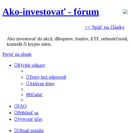
Ako-investovať - fórum
<< Späť na články
Ako investovať do akcií, dlhopisov, fondov, ETF, nehnuteľností,
komodít či krypto mien.
Prejsť na obsah
Rýchle odkazy
Temy bez odpovedí
Aktívne témy
Hľadať
FAQ
Prihlásiť sa
Vytvoriť účet
Obsah portálu