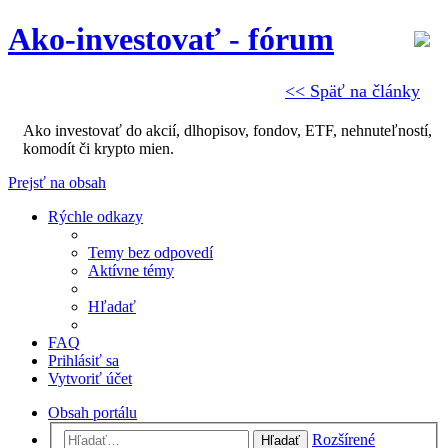
Ako-investovať - fórum
<< Späť na články
Ako investovať do akcií, dlhopisov, fondov, ETF, nehnuteľností,
komodít či krypto mien.
Prejsť na obsah
Rýchle odkazy
Temy bez odpovedí
Aktívne témy
Hľadať
FAQ
Prihlásiť sa
Vytvoriť účet
Obsah portálu
Rozšírené
Hľadať