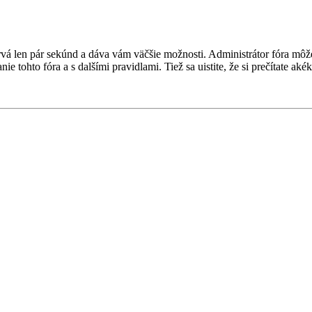
a trvá len pár sekúnd a dáva vám väčšie možnosti. Administrátor fóra m
nie tohto fóra a s dalšími pravidlami. Tiež sa uistite, že si prečítate a