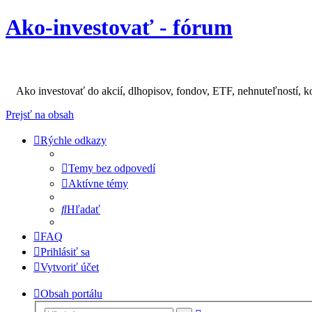
Ako-investovať - fórum
Ako investovať do akcií, dlhopisov, fondov, ETF, nehnuteľností, k
Prejsť na obsah
Rýchle odkazy
Temy bez odpovedí
Aktívne témy
Hľadať
FAQ
Prihlásiť sa
Vytvoriť účet
Obsah portálu
Rozšírené