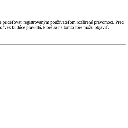
ôže prideľovať registrovaným používateľom rozšírené právomoci. Pred
kékoľvek budúce pravidlá, ktoré sa na tomto fóre môžu objaviť.