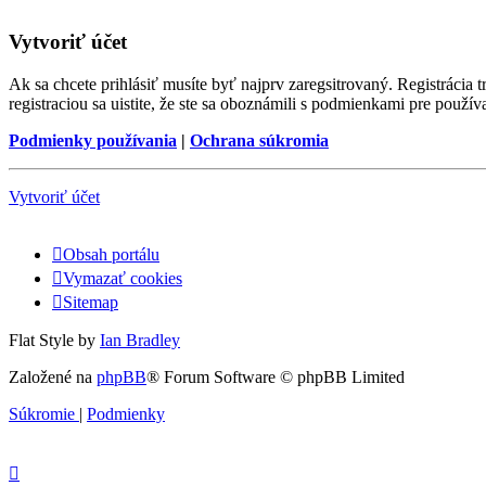
Vytvoriť účet
Ak sa chcete prihlásiť musíte byť najprv zaregsitrovaný. Registráci
registraciou sa uistite, že ste sa oboznámili s podmienkami pre používa
Podmienky používania
|
Ochrana súkromia
Vytvoriť účet
Obsah portálu
Vymazať cookies
Sitemap
Flat Style by
Ian Bradley
Založené na
phpBB
® Forum Software © phpBB Limited
Súkromie
|
Podmienky