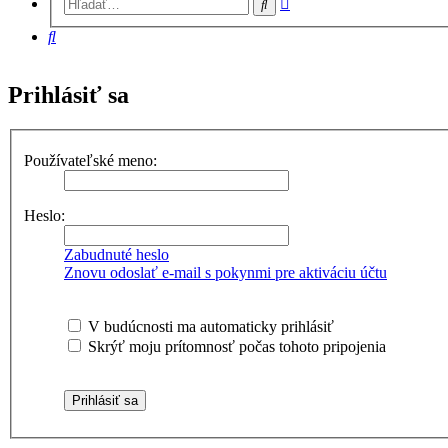
Hľadať
vyhľadávanie
Hľadať
Prihlásiť sa
Používateľské meno:
Heslo:
Zabudnuté heslo
Znovu odoslať e-mail s pokynmi pre aktiváciu účtu
V budúcnosti ma automaticky prihlásiť
Skrýť moju prítomnosť počas tohoto pripojenia