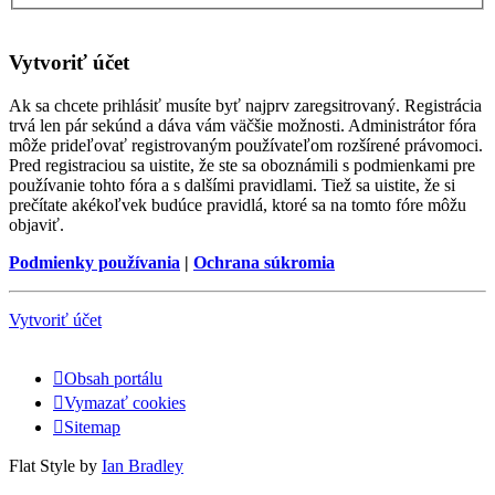
Vytvoriť účet
Ak sa chcete prihlásiť musíte byť najprv zaregsitrovaný. Registrácia
trvá len pár sekúnd a dáva vám väčšie možnosti. Administrátor fóra
môže prideľovať registrovaným používateľom rozšírené právomoci.
Pred registraciou sa uistite, že ste sa oboznámili s podmienkami pre
používanie tohto fóra a s dalšími pravidlami. Tiež sa uistite, že si
prečítate akékoľvek budúce pravidlá, ktoré sa na tomto fóre môžu
objaviť.
Podmienky používania
|
Ochrana súkromia
Vytvoriť účet
Obsah portálu
Vymazať cookies
Sitemap
Flat Style by
Ian Bradley