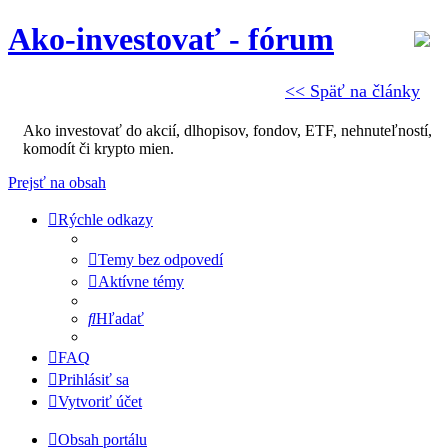
Ako-investovať - fórum
<< Späť na články
Ako investovať do akcií, dlhopisov, fondov, ETF, nehnuteľností,
komodít či krypto mien.
Prejsť na obsah
Rýchle odkazy
Temy bez odpovedí
Aktívne témy
Hľadať
FAQ
Prihlásiť sa
Vytvoriť účet
Obsah portálu