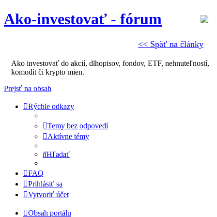
Ako-investovať - fórum
<< Späť na články
Ako investovať do akcií, dlhopisov, fondov, ETF, nehnuteľností,
komodít či krypto mien.
Prejsť na obsah
Rýchle odkazy
Temy bez odpovedí
Aktívne témy
Hľadať
FAQ
Prihlásiť sa
Vytvoriť účet
Obsah portálu