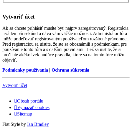
Vytvoriť účet
Ak sa chcete prihlásiť musíte byť najprv zaregsitrovaný. Registrácia
trvá len pár sekúnd a dáva vám väčšie možnosti. Administrátor fóra
môže prideľovať registrovaným používateľom rozšírené právomoci.
Pred registraciou sa uistite, že ste sa oboznámili s podmienkami pre
používanie tohto fóra a s dalšími pravidlami. Tiež sa uistite, že si
prečítate akékoľvek budúce pravidlá, ktoré sa na tomto fóre môžu
objaviť.
Podmienky používania
|
Ochrana súkromia
Vytvoriť účet
Obsah portálu
Vymazať cookies
Sitemap
Flat Style by
Ian Bradley