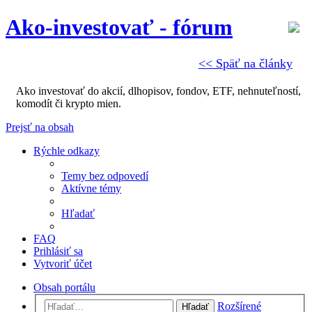
Ako-investovať - fórum
<< Späť na články
Ako investovať do akcií, dlhopisov, fondov, ETF, nehnuteľností,
komodít či krypto mien.
Prejsť na obsah
Rýchle odkazy
Temy bez odpovedí
Aktívne témy
Hľadať
FAQ
Prihlásiť sa
Vytvoriť účet
Obsah portálu
Rozšírené
Hľadať