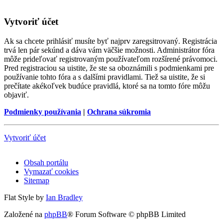
Vytvoriť účet
Ak sa chcete prihlásiť musíte byť najprv zaregsitrovaný. Registrácia
trvá len pár sekúnd a dáva vám väčšie možnosti. Administrátor fóra
môže prideľovať registrovaným používateľom rozšírené právomoci.
Pred registraciou sa uistite, že ste sa oboznámili s podmienkami pre
používanie tohto fóra a s dalšími pravidlami. Tiež sa uistite, že si
prečítate akékoľvek budúce pravidlá, ktoré sa na tomto fóre môžu
objaviť.
Podmienky používania
|
Ochrana súkromia
Vytvoriť účet
Obsah portálu
Vymazať cookies
Sitemap
Flat Style by
Ian Bradley
Založené na
phpBB
® Forum Software © phpBB Limited