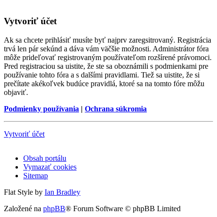
Vytvoriť účet
Ak sa chcete prihlásiť musíte byť najprv zaregsitrovaný. Registrácia
trvá len pár sekúnd a dáva vám väčšie možnosti. Administrátor fóra
môže prideľovať registrovaným používateľom rozšírené právomoci.
Pred registraciou sa uistite, že ste sa oboznámili s podmienkami pre
používanie tohto fóra a s dalšími pravidlami. Tiež sa uistite, že si
prečítate akékoľvek budúce pravidlá, ktoré sa na tomto fóre môžu
objaviť.
Podmienky používania
|
Ochrana súkromia
Vytvoriť účet
Obsah portálu
Vymazať cookies
Sitemap
Flat Style by
Ian Bradley
Založené na
phpBB
® Forum Software © phpBB Limited