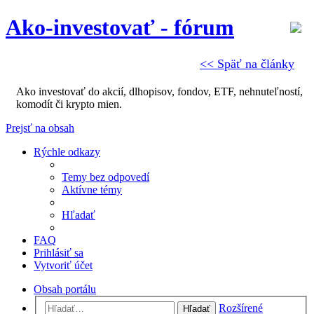
Ako-investovať - fórum
<< Späť na články
Ako investovať do akcií, dlhopisov, fondov, ETF, nehnuteľností,
komodít či krypto mien.
Prejsť na obsah
Rýchle odkazy
Temy bez odpovedí
Aktívne témy
Hľadať
FAQ
Prihlásiť sa
Vytvoriť účet
Obsah portálu
Rozšírené
Hľadať