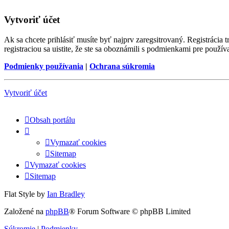
Vytvoriť účet
Ak sa chcete prihlásiť musíte byť najprv zaregsitrovaný. Registráci
registraciou sa uistite, že ste sa oboznámili s podmienkami pre používa
Podmienky používania
|
Ochrana súkromia
Vytvoriť účet
Obsah portálu
Vymazať cookies
Sitemap
Vymazať cookies
Sitemap
Flat Style by
Ian Bradley
Založené na
phpBB
® Forum Software © phpBB Limited
Súkromie
|
Podmienky