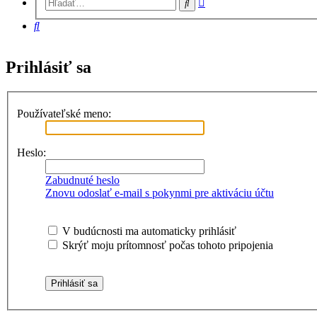
Hľadať
vyhľadávanie
Hľadať
Prihlásiť sa
Používateľské meno:
Heslo:
Zabudnuté heslo
Znovu odoslať e-mail s pokynmi pre aktiváciu účtu
V budúcnosti ma automaticky prihlásiť
Skrýť moju prítomnosť počas tohoto pripojenia