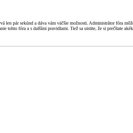
a trvá len pár sekúnd a dáva vám väčšie možnosti. Administrátor fóra m
nie tohto fóra a s dalšími pravidlami. Tiež sa uistite, že si prečítate a