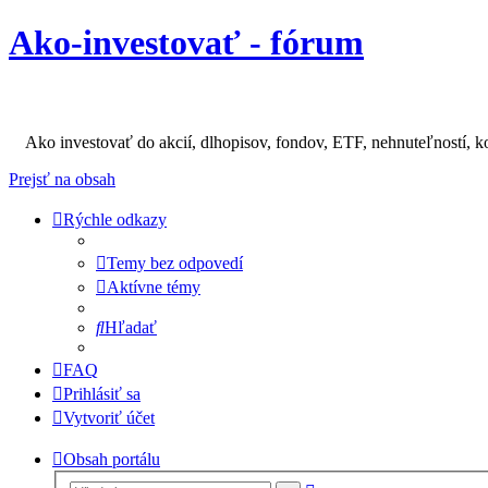
Ako-investovať - fórum
Ako investovať do akcií, dlhopisov, fondov, ETF, nehnuteľností, k
Prejsť na obsah
Rýchle odkazy
Temy bez odpovedí
Aktívne témy
Hľadať
FAQ
Prihlásiť sa
Vytvoriť účet
Obsah portálu
Rozšírené