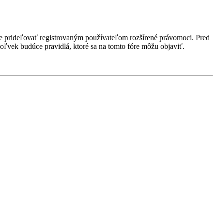
ôže prideľovať registrovaným používateľom rozšírené právomoci. Pred
kékoľvek budúce pravidlá, ktoré sa na tomto fóre môžu objaviť.