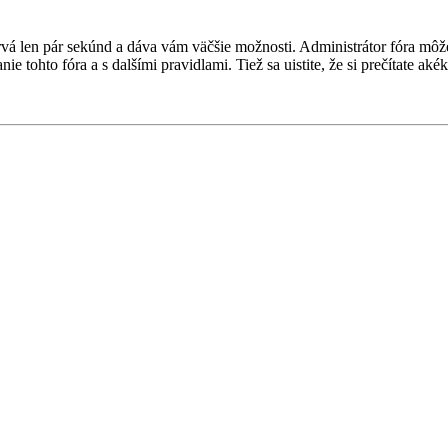
a trvá len pár sekúnd a dáva vám väčšie možnosti. Administrátor fóra m
nie tohto fóra a s dalšími pravidlami. Tiež sa uistite, že si prečítate a