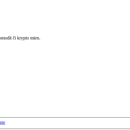
omodít či krypto mien.
nie