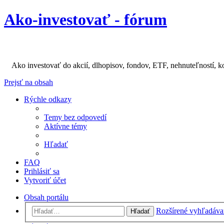
Ako-investovať - fórum
Ako investovať do akcií, dlhopisov, fondov, ETF, nehnuteľností, k
Prejsť na obsah
Rýchle odkazy
Temy bez odpovedí
Aktívne témy
Hľadať
FAQ
Prihlásiť sa
Vytvoriť účet
Obsah portálu
Rozšírené vyhľadáva
Hľadať