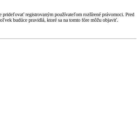
ôže prideľovať registrovaným používateľom rozšírené právomoci. Pred
kékoľvek budúce pravidlá, ktoré sa na tomto fóre môžu objaviť.