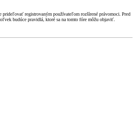
ôže prideľovať registrovaným používateľom rozšírené právomoci. Pred
kékoľvek budúce pravidlá, ktoré sa na tomto fóre môžu objaviť.