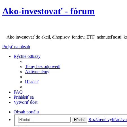
Ako-investovať - fórum
Ako investovať do akcií, dlhopisov, fondov, ETF, nehnuteľností, k
Prejsť na obsah
Rýchle odkazy
Temy bez odpovedí
Aktívne témy
Hľadať
FAQ
Prihlásiť sa
Vytvoriť účet
Obsah portálu
Rozšírené vyhľadáva
Hľadať