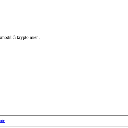
omodít či krypto mien.
nie