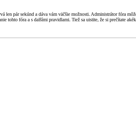
a trvá len pár sekúnd a dáva vám väčšie možnosti. Administrátor fóra m
nie tohto fóra a s dalšími pravidlami. Tiež sa uistite, že si prečítate a