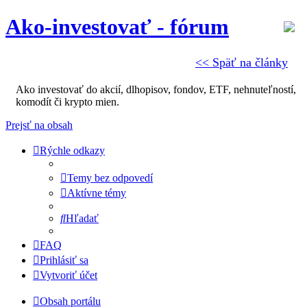
Ako-investovať - fórum
<< Späť na články
Ako investovať do akcií, dlhopisov, fondov, ETF, nehnuteľností,
komodít či krypto mien.
Prejsť na obsah
Rýchle odkazy
Temy bez odpovedí
Aktívne témy
Hľadať
FAQ
Prihlásiť sa
Vytvoriť účet
Obsah portálu