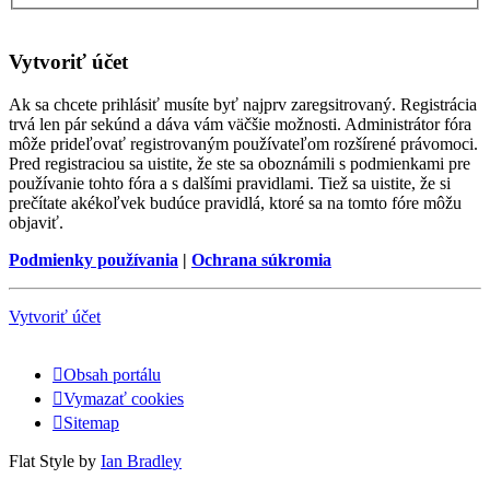
Vytvoriť účet
Ak sa chcete prihlásiť musíte byť najprv zaregsitrovaný. Registrácia
trvá len pár sekúnd a dáva vám väčšie možnosti. Administrátor fóra
môže prideľovať registrovaným používateľom rozšírené právomoci.
Pred registraciou sa uistite, že ste sa oboznámili s podmienkami pre
používanie tohto fóra a s dalšími pravidlami. Tiež sa uistite, že si
prečítate akékoľvek budúce pravidlá, ktoré sa na tomto fóre môžu
objaviť.
Podmienky používania
|
Ochrana súkromia
Vytvoriť účet
Obsah portálu
Vymazať cookies
Sitemap
Flat Style by
Ian Bradley