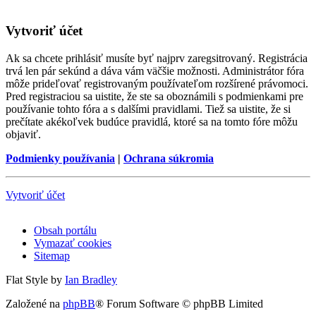
Vytvoriť účet
Ak sa chcete prihlásiť musíte byť najprv zaregsitrovaný. Registrácia
trvá len pár sekúnd a dáva vám väčšie možnosti. Administrátor fóra
môže prideľovať registrovaným používateľom rozšírené právomoci.
Pred registraciou sa uistite, že ste sa oboznámili s podmienkami pre
používanie tohto fóra a s dalšími pravidlami. Tiež sa uistite, že si
prečítate akékoľvek budúce pravidlá, ktoré sa na tomto fóre môžu
objaviť.
Podmienky používania
|
Ochrana súkromia
Vytvoriť účet
Obsah portálu
Vymazať cookies
Sitemap
Flat Style by
Ian Bradley
Založené na
phpBB
® Forum Software © phpBB Limited