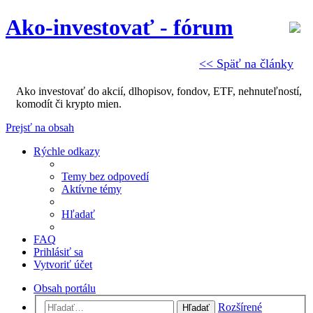
Ako-investovať - fórum
<< Späť na články
Ako investovať do akcií, dlhopisov, fondov, ETF, nehnuteľností,
komodít či krypto mien.
Prejsť na obsah
Rýchle odkazy
Temy bez odpovedí
Aktívne témy
Hľadať
FAQ
Prihlásiť sa
Vytvoriť účet
Obsah portálu
Rozšírené
Hľadať