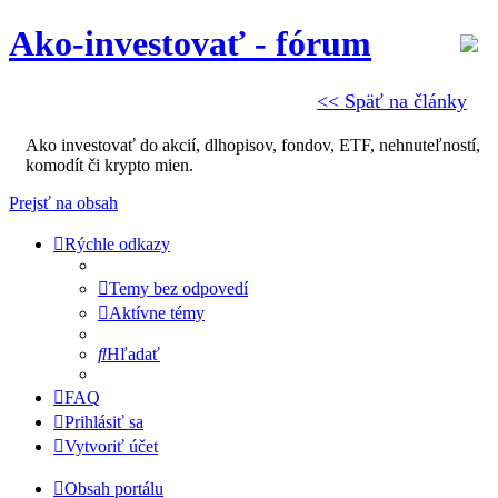
Ako-investovať - fórum
<< Späť na články
Ako investovať do akcií, dlhopisov, fondov, ETF, nehnuteľností,
komodít či krypto mien.
Prejsť na obsah
Rýchle odkazy
Temy bez odpovedí
Aktívne témy
Hľadať
FAQ
Prihlásiť sa
Vytvoriť účet
Obsah portálu