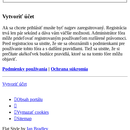
Vytvoriť účet
Ak sa chcete prihlásiť musíte byť najprv zaregsitrovaný. Registrácia
trvá len pár sekúnd a dáva vám väčšie možnosti. Administrátor fóra
môže prideľovať registrovaným používateľom rozšírené právomoci.
Pred registraciou sa uistite, že ste sa oboznámili s podmienkami pre
používanie tohto fóra a s dalšími pravidlami. Tiež sa uistite, že si
prečítate akékoľvek budúce pravidlá, ktoré sa na tomto fóre môžu
objaviť.
Podmienky používania
|
Ochrana súkromia
Vytvoriť účet
Obsah portálu
Vymazať cookies
Sitemap
Flat Style by
Ian Bradley