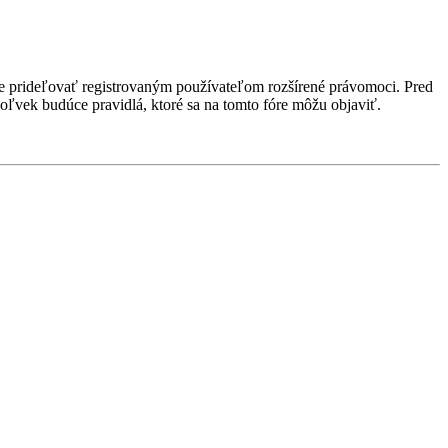
ôže prideľovať registrovaným používateľom rozšírené právomoci. Pred
kékoľvek budúce pravidlá, ktoré sa na tomto fóre môžu objaviť.