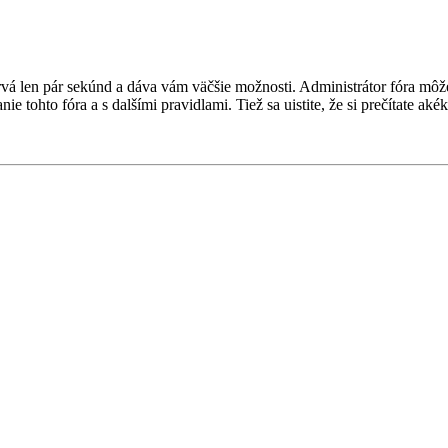
a trvá len pár sekúnd a dáva vám väčšie možnosti. Administrátor fóra m
nie tohto fóra a s dalšími pravidlami. Tiež sa uistite, že si prečítate a