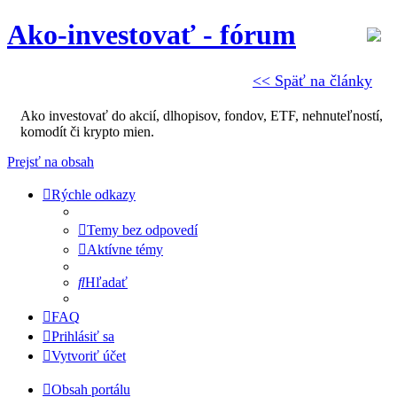
Ako-investovať - fórum
<< Späť na články
Ako investovať do akcií, dlhopisov, fondov, ETF, nehnuteľností,
komodít či krypto mien.
Prejsť na obsah
Rýchle odkazy
Temy bez odpovedí
Aktívne témy
Hľadať
FAQ
Prihlásiť sa
Vytvoriť účet
Obsah portálu