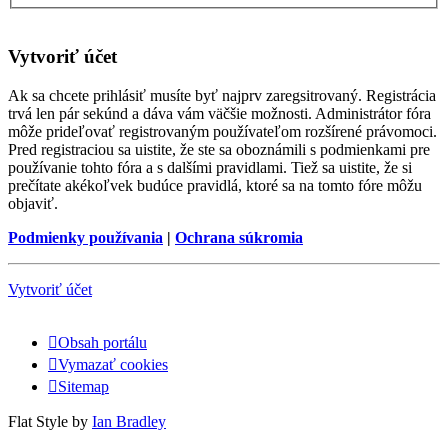
Vytvoriť účet
Ak sa chcete prihlásiť musíte byť najprv zaregsitrovaný. Registrácia
trvá len pár sekúnd a dáva vám väčšie možnosti. Administrátor fóra
môže prideľovať registrovaným používateľom rozšírené právomoci.
Pred registraciou sa uistite, že ste sa oboznámili s podmienkami pre
používanie tohto fóra a s dalšími pravidlami. Tiež sa uistite, že si
prečítate akékoľvek budúce pravidlá, ktoré sa na tomto fóre môžu
objaviť.
Podmienky používania
|
Ochrana súkromia
Vytvoriť účet
Obsah portálu
Vymazať cookies
Sitemap
Flat Style by
Ian Bradley