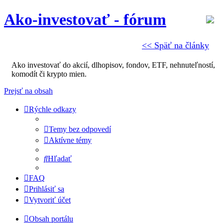
Ako-investovať - fórum
<< Späť na články
Ako investovať do akcií, dlhopisov, fondov, ETF, nehnuteľností,
komodít či krypto mien.
Prejsť na obsah
Rýchle odkazy
Temy bez odpovedí
Aktívne témy
Hľadať
FAQ
Prihlásiť sa
Vytvoriť účet
Obsah portálu