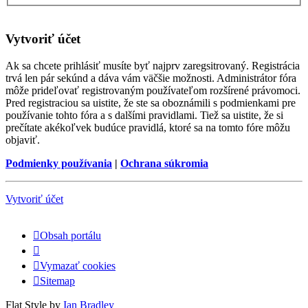
Vytvoriť účet
Ak sa chcete prihlásiť musíte byť najprv zaregsitrovaný. Registrácia
trvá len pár sekúnd a dáva vám väčšie možnosti. Administrátor fóra
môže prideľovať registrovaným používateľom rozšírené právomoci.
Pred registraciou sa uistite, že ste sa oboznámili s podmienkami pre
používanie tohto fóra a s dalšími pravidlami. Tiež sa uistite, že si
prečítate akékoľvek budúce pravidlá, ktoré sa na tomto fóre môžu
objaviť.
Podmienky používania
|
Ochrana súkromia
Vytvoriť účet
Obsah portálu
Vymazať cookies
Sitemap
Flat Style by
Ian Bradley