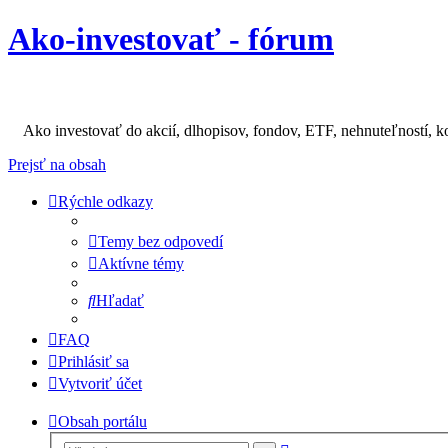
Ako-investovať - fórum
Ako investovať do akcií, dlhopisov, fondov, ETF, nehnuteľností, k
Prejsť na obsah
Rýchle odkazy
Temy bez odpovedí
Aktívne témy
Hľadať
FAQ
Prihlásiť sa
Vytvoriť účet
Obsah portálu
Rozšírené