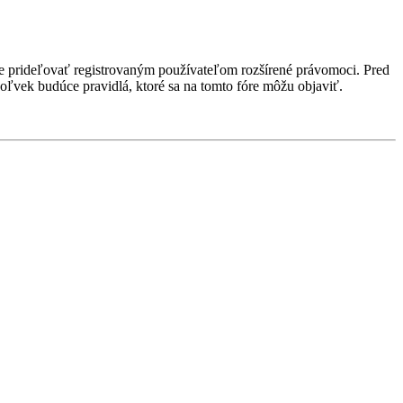
ôže prideľovať registrovaným používateľom rozšírené právomoci. Pred
kékoľvek budúce pravidlá, ktoré sa na tomto fóre môžu objaviť.