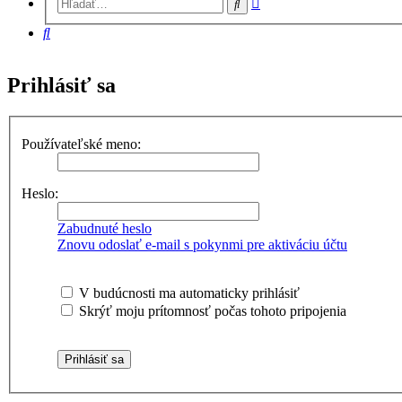
Hľadať
vyhľadávanie
Hľadať
Prihlásiť sa
Používateľské meno:
Heslo:
Zabudnuté heslo
Znovu odoslať e-mail s pokynmi pre aktiváciu účtu
V budúcnosti ma automaticky prihlásiť
Skrýť moju prítomnosť počas tohoto pripojenia