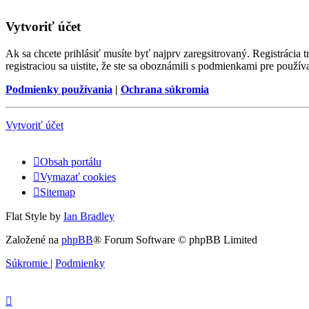
Vytvoriť účet
Ak sa chcete prihlásiť musíte byť najprv zaregsitrovaný. Registráci
registraciou sa uistite, že ste sa oboznámili s podmienkami pre používa
Podmienky používania
|
Ochrana súkromia
Vytvoriť účet
Obsah portálu
Vymazať cookies
Sitemap
Flat Style by
Ian Bradley
Založené na
phpBB
® Forum Software © phpBB Limited
Súkromie
|
Podmienky