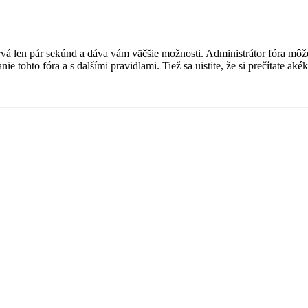
a trvá len pár sekúnd a dáva vám väčšie možnosti. Administrátor fóra m
nie tohto fóra a s dalšími pravidlami. Tiež sa uistite, že si prečítate a