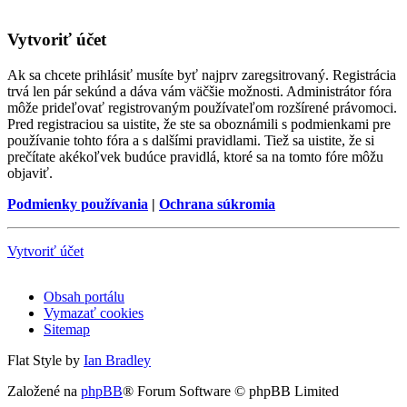
Vytvoriť účet
Ak sa chcete prihlásiť musíte byť najprv zaregsitrovaný. Registrácia
trvá len pár sekúnd a dáva vám väčšie možnosti. Administrátor fóra
môže prideľovať registrovaným používateľom rozšírené právomoci.
Pred registraciou sa uistite, že ste sa oboznámili s podmienkami pre
používanie tohto fóra a s dalšími pravidlami. Tiež sa uistite, že si
prečítate akékoľvek budúce pravidlá, ktoré sa na tomto fóre môžu
objaviť.
Podmienky používania
|
Ochrana súkromia
Vytvoriť účet
Obsah portálu
Vymazať cookies
Sitemap
Flat Style by
Ian Bradley
Založené na
phpBB
® Forum Software © phpBB Limited