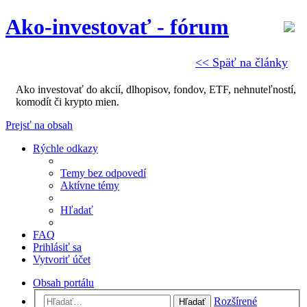
Ako-investovať - fórum
<< Späť na články
Ako investovať do akcií, dlhopisov, fondov, ETF, nehnuteľností,
komodít či krypto mien.
Prejsť na obsah
Rýchle odkazy
Temy bez odpovedí
Aktívne témy
Hľadať
FAQ
Prihlásiť sa
Vytvoriť účet
Obsah portálu
Rozšírené
Hľadať