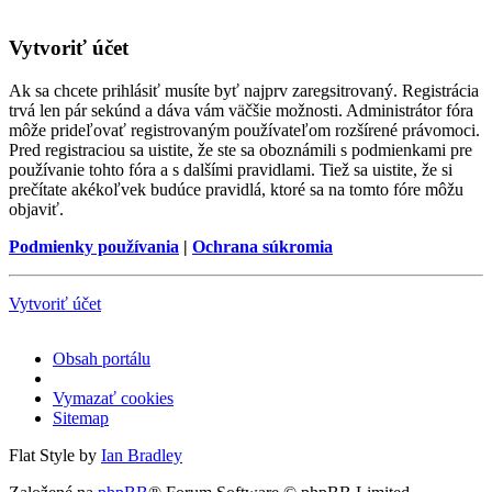
Vytvoriť účet
Ak sa chcete prihlásiť musíte byť najprv zaregsitrovaný. Registrácia
trvá len pár sekúnd a dáva vám väčšie možnosti. Administrátor fóra
môže prideľovať registrovaným používateľom rozšírené právomoci.
Pred registraciou sa uistite, že ste sa oboznámili s podmienkami pre
používanie tohto fóra a s dalšími pravidlami. Tiež sa uistite, že si
prečítate akékoľvek budúce pravidlá, ktoré sa na tomto fóre môžu
objaviť.
Podmienky používania
|
Ochrana súkromia
Vytvoriť účet
Obsah portálu
Vymazať cookies
Sitemap
Flat Style by
Ian Bradley