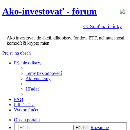
Ako-investovať - fórum
<< Späť na články
Ako investovať do akcií, dlhopisov, fondov, ETF, nehnuteľností,
komodít či krypto mien.
Prejsť na obsah
Rýchle odkazy
Temy bez odpovedí
Aktívne témy
Hľadať
FAQ
Prihlásiť sa
Vytvoriť účet
Obsah portálu
Rozšírené
Hľadať