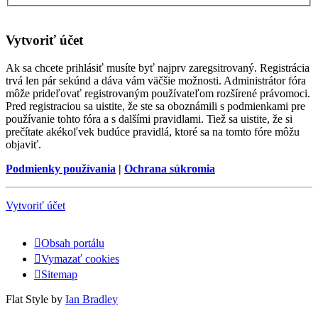
Vytvoriť účet
Ak sa chcete prihlásiť musíte byť najprv zaregsitrovaný. Registrácia
trvá len pár sekúnd a dáva vám väčšie možnosti. Administrátor fóra
môže prideľovať registrovaným používateľom rozšírené právomoci.
Pred registraciou sa uistite, že ste sa oboznámili s podmienkami pre
používanie tohto fóra a s dalšími pravidlami. Tiež sa uistite, že si
prečítate akékoľvek budúce pravidlá, ktoré sa na tomto fóre môžu
objaviť.
Podmienky používania
|
Ochrana súkromia
Vytvoriť účet
Obsah portálu
Vymazať cookies
Sitemap
Flat Style by
Ian Bradley