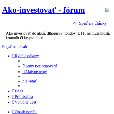
Ako-investovať - fórum
<< Späť na články
Ako investovať do akcií, dlhopisov, fondov, ETF, nehnuteľností,
komodít či krypto mien.
Prejsť na obsah
Rýchle odkazy
Temy bez odpovedí
Aktívne témy
Hľadať
FAQ
Prihlásiť sa
Vytvoriť účet
Obsah portálu