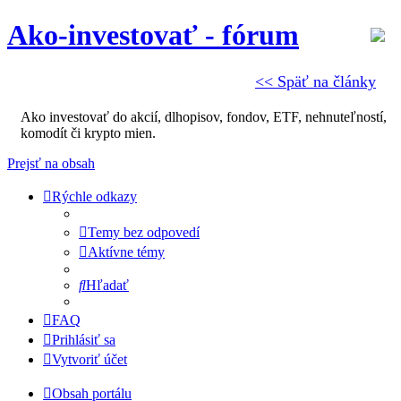
Ako-investovať - fórum
<< Späť na články
Ako investovať do akcií, dlhopisov, fondov, ETF, nehnuteľností,
komodít či krypto mien.
Prejsť na obsah
Rýchle odkazy
Temy bez odpovedí
Aktívne témy
Hľadať
FAQ
Prihlásiť sa
Vytvoriť účet
Obsah portálu