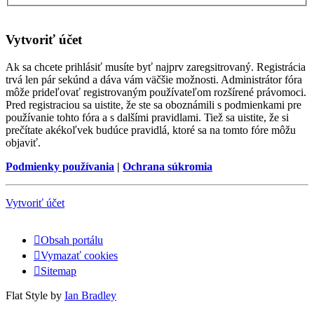
Vytvoriť účet
Ak sa chcete prihlásiť musíte byť najprv zaregsitrovaný. Registrácia
trvá len pár sekúnd a dáva vám väčšie možnosti. Administrátor fóra
môže prideľovať registrovaným používateľom rozšírené právomoci.
Pred registraciou sa uistite, že ste sa oboznámili s podmienkami pre
používanie tohto fóra a s dalšími pravidlami. Tiež sa uistite, že si
prečítate akékoľvek budúce pravidlá, ktoré sa na tomto fóre môžu
objaviť.
Podmienky používania
|
Ochrana súkromia
Vytvoriť účet
Obsah portálu
Vymazať cookies
Sitemap
Flat Style by
Ian Bradley