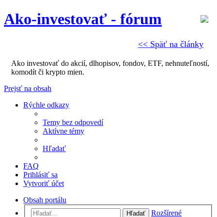
Ako-investovať - fórum
<< Späť na články
Ako investovať do akcií, dlhopisov, fondov, ETF, nehnuteľností,
komodít či krypto mien.
Prejsť na obsah
Rýchle odkazy
Temy bez odpovedí
Aktívne témy
Hľadať
FAQ
Prihlásiť sa
Vytvoriť účet
Obsah portálu
Rozšírené
Hľadať