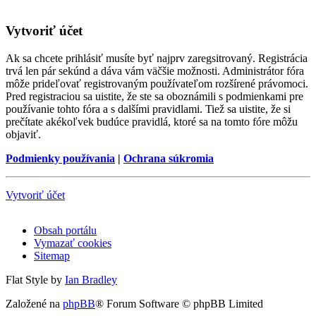
Vytvoriť účet
Ak sa chcete prihlásiť musíte byť najprv zaregsitrovaný. Registrácia
trvá len pár sekúnd a dáva vám väčšie možnosti. Administrátor fóra
môže prideľovať registrovaným používateľom rozšírené právomoci.
Pred registraciou sa uistite, že ste sa oboznámili s podmienkami pre
používanie tohto fóra a s dalšími pravidlami. Tiež sa uistite, že si
prečítate akékoľvek budúce pravidlá, ktoré sa na tomto fóre môžu
objaviť.
Podmienky používania
|
Ochrana súkromia
Vytvoriť účet
Obsah portálu
Vymazať cookies
Sitemap
Flat Style by
Ian Bradley
Založené na
phpBB
® Forum Software © phpBB Limited