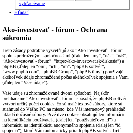
vyhľadávanie
Hľadať
Ako-investovať - fórum - Ochrana
súkromia
Tieto zásady podrobne vysvetľujú ako “Ako-investovať - fórum”
spolu s pridruženými spoločnosťami (ďalej len “my”, “nás”, “náš”,
“Ako-investovať - fórum”, “https://ako-investovat.sk/diskusia”) a
phpBB (ďalej len “oni”, “ich”, “im”, “phpBB softvér”,
“www.phpbb.com”, “phpBB Group”, “phpBB tímy”) používajú
akékoľvek údaje zhromaždené počas akéhokoľvek spojenia s Vami
(ďalej len “Vaše údaje”).
Vaše údaje sú zhromažďované dvomi spôsobmi. Najskôr,
prehliadanie “Ako-investovať - fórum” spôsobí, že phpBB softvér
vytvorí určitý počet cookies, čo sú malé textové súbory, ktoré sú
stiahnuté do Vášho PC na miesto, kde Váš internetový prehliadač
ukladá dočasné súbory. Prvé dve cookies obsahujú len informáciu
na identifikáciu používateľa (ďalej len “používateľovo id”) a
informáciu na identifikáciu anonymného spojenia (ďalej len “id
spojenia”), ktoré Vám automaticky priradí phpBB softvér. Tretí