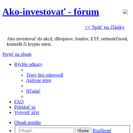
Ako-investovať - fórum
<< Späť na články
Ako investovať do akcií, dlhopisov, fondov, ETF, nehnuteľností,
komodít či krypto mien.
Prejsť na obsah
Rýchle odkazy
Temy bez odpovedí
Aktívne témy
Hľadať
FAQ
Prihlásiť sa
Vytvoriť účet
Obsah portálu
Rozšírené
Hľadať