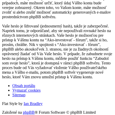
prípadoch, máte možnosť určiť, ktorý údaj Vášho konta bude
verejne zobrazený. Okrem toho, vo Vašom konte, máte možnosť
zvoliť si alebo zrušiť možnosť automaticky generovaných e-mailov
prostredníctvom phpBB softvéru.
Vaše heslo je šifrované (jednosmerný hash), takže je zabezpečené.
Napriek tomu, je odporúčané, aby ste nepoužívali rovnaké heslo na
rôznych internetových stránkach. Vaše heslo je možnosťou pre
prístup k Vášmu kontu na “Ako-investovať - fórum”, takže si ho,
prosím, chráňte. Nik v spojitosti s “Ako-investovať - fórum”,
phpBB alebo akoukoľvek 3. stranou, nie je za žiadnych okolností
oprávnený žiadať od Vás Vaše heslo. V prípade, že zabudnete svoje
heslo na prístup k Vášmu kontu, môžete použiť funkciu “Zabudol
som svoje heslo”, ktorá je dostupná v rámci phpBB softvéru. Tento
proces bude od Vás vyžadovať vloženie Vášho používateľského
mena a Vášho e-mailu, potom phpBB softvér vygeneruje nové
heslo, ktoré Vám znovu umožní prístup k Vášmu kontu.
Obsah portálu
Vymazať cookies
Sitemap
Flat Style by
Ian Bradley
Založené na
phpBB
® Forum Software © phpBB Limited