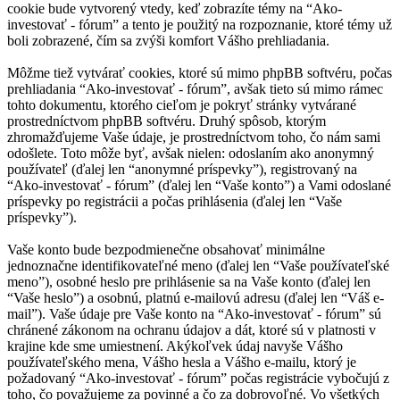
cookie bude vytvorený vtedy, keď zobrazíte témy na “Ako-
investovať - fórum” a tento je použitý na rozpoznanie, ktoré témy už
boli zobrazené, čím sa zvýši komfort Vášho prehliadania.
Môžme tiež vytvárať cookies, ktoré sú mimo phpBB softvéru, počas
prehliadania “Ako-investovať - fórum”, avšak tieto sú mimo rámec
tohto dokumentu, ktorého cieľom je pokryť stránky vytvárané
prostredníctvom phpBB softvéru. Druhý spôsob, ktorým
zhromažďujeme Vaše údaje, je prostredníctvom toho, čo nám sami
odošlete. Toto môže byť, avšak nielen: odoslaním ako anonymný
používateľ (ďalej len “anonymné príspevky”), registrovaný na
“Ako-investovať - fórum” (ďalej len “Vaše konto”) a Vami odoslané
príspevky po registrácii a počas prihlásenia (ďalej len “Vaše
príspevky”).
Vaše konto bude bezpodmienečne obsahovať minimálne
jednoznačne identifikovateľné meno (ďalej len “Vaše používateľské
meno”), osobné heslo pre prihlásenie sa na Vaše konto (ďalej len
“Vaše heslo”) a osobnú, platnú e-mailovú adresu (ďalej len “Váš e-
mail”). Vaše údaje pre Vaše konto na “Ako-investovať - fórum” sú
chránené zákonom na ochranu údajov a dát, ktoré sú v platnosti v
krajine kde sme umiestnení. Akýkoľvek údaj navyše Vášho
používateľského mena, Vášho hesla a Vášho e-mailu, ktorý je
požadovaný “Ako-investovať - fórum” počas registrácie vybočujú z
toho, čo považujeme za povinné a čo za dobrovoľné. Vo všetkých