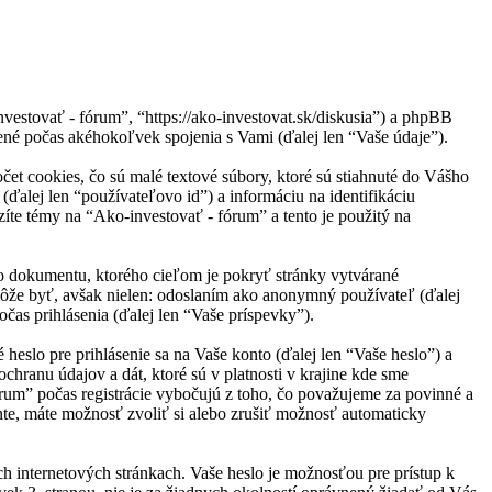
vestovať - fórum”, “https://ako-investovat.sk/diskusia”) a phpBB
é počas akéhokoľvek spojenia s Vami (ďalej len “Vaše údaje”).
et cookies, čo sú malé textové súbory, ktoré sú stiahnuté do Vášho
(ďalej len “používateľovo id”) a informáciu na identifikáciu
íte témy na “Ako-investovať - fórum” a tento je použitý na
o dokumentu, ktorého cieľom je pokryť stránky vytvárané
ôže byť, avšak nielen: odoslaním ako anonymný používateľ (ďalej
čas prihlásenia (ďalej len “Vaše príspevky”).
slo pre prihlásenie sa na Vaše konto (ďalej len “Vaše heslo”) a
hranu údajov a dát, ktoré sú v platnosti v krajine kde sme
um” počas registrácie vybočujú z toho, čo považujeme za povinné a
te, máte možnosť zvoliť si alebo zrušiť možnosť automaticky
ch internetových stránkach. Vaše heslo je možnosťou pre prístup k