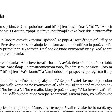
ia
 s pridruženými spoločnosťami (ďalej len “my”, “nás”, “náš”, “Ako-in
 “phpBB Group”, “phpBB tímy”) používajú akékoľvek údaje zhromažden
Ako-investovať - fórum” spôsobí, že phpBB softvér vytvorí určitý poč
Prvé dve cookies obsahujú len informáciu na identifikáciu používateľa 
y priradí phpBB softvér. Tretí cookie bude vytvorený vtedy, keď zobraz
o prehliadania.
rehliadania “Ako-investovať - fórum”, avšak tieto sú mimo rámec toht
e Vaše údaje, je prostredníctvom toho, čo nám sami odošlete. Toto m
(ďalej len “Vaše konto”) a Vami odoslané príspevky po registrácii a po
ntifikovateľné meno (ďalej len “Vaše používateľské meno”), osobné he
 pre Vaše konto na “Ako-investovať - fórum” sú chránené zákonom na oc
ho hesla a Vášho e-mailu, ktorý je požadovaný “Ako-investovať - fór
ý údaj Vášho konta bude verejne zobrazený. Okrem toho, vo Vašom kon
priek tomu, je odporúčané, aby ste nepoužívali rovnaké heslo na rôzny