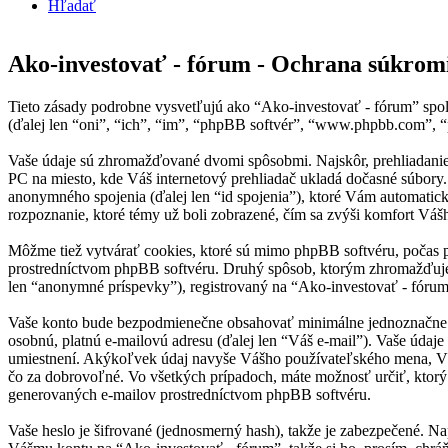
Hľadať
Ako-investovať - fórum - Ochrana súkrom
Tieto zásady podrobne vysvetľujú ako “Ako-investovať - fórum” spolu
(ďalej len “oni”, “ich”, “im”, “phpBB softvér”, “www.phpbb.com”,
Vaše údaje sú zhromažďované dvomi spôsobmi. Najskôr, prehliadanie “
PC na miesto, kde Váš internetový prehliadač ukladá dočasné súbory. 
anonymného spojenia (ďalej len “id spojenia”), ktoré Vám automatick
rozpoznanie, ktoré témy už boli zobrazené, čím sa zvýši komfort Vášh
Môžme tiež vytvárať cookies, ktoré sú mimo phpBB softvéru, počas p
prostredníctvom phpBB softvéru. Druhý spôsob, ktorým zhromažďujem
len “anonymné príspevky”), registrovaný na “Ako-investovať - fórum” 
Vaše konto bude bezpodmienečne obsahovať minimálne jednoznačne ide
osobnú, platnú e-mailovú adresu (ďalej len “Váš e-mail”). Vaše údaje
umiestnení. Akýkoľvek údaj navyše Vášho používateľského mena, Váš
čo za dobrovoľné. Vo všetkých prípadoch, máte možnosť určiť, ktor
generovaných e-mailov prostredníctvom phpBB softvéru.
Vaše heslo je šifrované (jednosmerný hash), takže je zabezpečené. Na