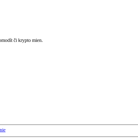
omodít či krypto mien.
nie