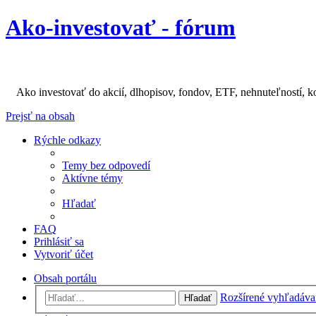
Ako-investovať - fórum
Ako investovať do akcií, dlhopisov, fondov, ETF, nehnuteľností, k
Prejsť na obsah
Rýchle odkazy
Temy bez odpovedí
Aktívne témy
Hľadať
FAQ
Prihlásiť sa
Vytvoriť účet
Obsah portálu
Rozšírené vyhľadáva
Hľadať