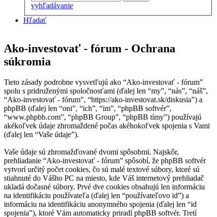
vyhľadávanie
Hľadať
Ako-investovať - fórum - Ochrana
súkromia
Tieto zásady podrobne vysvetľujú ako “Ako-investovať - fórum”
spolu s pridruženými spoločnosťami (ďalej len “my”, “nás”, “náš”,
“Ako-investovať - fórum”, “https://ako-investovat.sk/diskusia”) a
phpBB (ďalej len “oni”, “ich”, “im”, “phpBB softvér”,
“www.phpbb.com”, “phpBB Group”, “phpBB tímy”) používajú
akékoľvek údaje zhromaždené počas akéhokoľvek spojenia s Vami
(ďalej len “Vaše údaje”).
Vaše údaje sú zhromažďované dvomi spôsobmi. Najskôr,
prehliadanie “Ako-investovať - fórum” spôsobí, že phpBB softvér
vytvorí určitý počet cookies, čo sú malé textové súbory, ktoré sú
stiahnuté do Vášho PC na miesto, kde Váš internetový prehliadač
ukladá dočasné súbory. Prvé dve cookies obsahujú len informáciu
na identifikáciu používateľa (ďalej len “používateľovo id”) a
informáciu na identifikáciu anonymného spojenia (ďalej len “id
spojenia”), ktoré Vám automaticky priradí phpBB softvér. Tretí