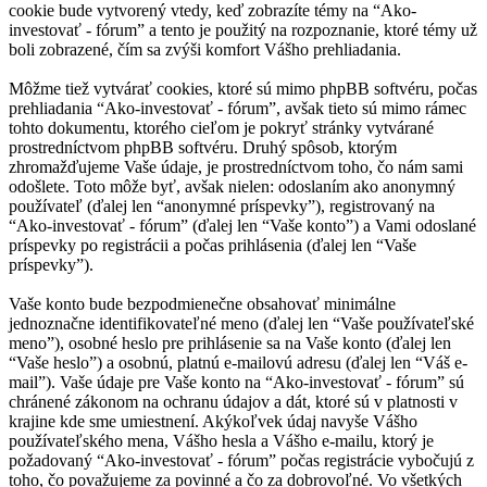
cookie bude vytvorený vtedy, keď zobrazíte témy na “Ako-
investovať - fórum” a tento je použitý na rozpoznanie, ktoré témy už
boli zobrazené, čím sa zvýši komfort Vášho prehliadania.
Môžme tiež vytvárať cookies, ktoré sú mimo phpBB softvéru, počas
prehliadania “Ako-investovať - fórum”, avšak tieto sú mimo rámec
tohto dokumentu, ktorého cieľom je pokryť stránky vytvárané
prostredníctvom phpBB softvéru. Druhý spôsob, ktorým
zhromažďujeme Vaše údaje, je prostredníctvom toho, čo nám sami
odošlete. Toto môže byť, avšak nielen: odoslaním ako anonymný
používateľ (ďalej len “anonymné príspevky”), registrovaný na
“Ako-investovať - fórum” (ďalej len “Vaše konto”) a Vami odoslané
príspevky po registrácii a počas prihlásenia (ďalej len “Vaše
príspevky”).
Vaše konto bude bezpodmienečne obsahovať minimálne
jednoznačne identifikovateľné meno (ďalej len “Vaše používateľské
meno”), osobné heslo pre prihlásenie sa na Vaše konto (ďalej len
“Vaše heslo”) a osobnú, platnú e-mailovú adresu (ďalej len “Váš e-
mail”). Vaše údaje pre Vaše konto na “Ako-investovať - fórum” sú
chránené zákonom na ochranu údajov a dát, ktoré sú v platnosti v
krajine kde sme umiestnení. Akýkoľvek údaj navyše Vášho
používateľského mena, Vášho hesla a Vášho e-mailu, ktorý je
požadovaný “Ako-investovať - fórum” počas registrácie vybočujú z
toho, čo považujeme za povinné a čo za dobrovoľné. Vo všetkých