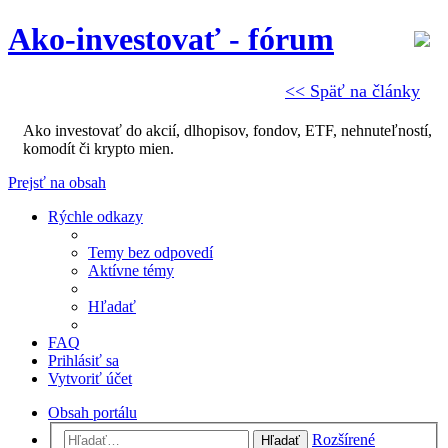
Ako-investovať - fórum
<< Späť na články
Ako investovať do akcií, dlhopisov, fondov, ETF, nehnuteľností,
komodít či krypto mien.
Prejsť na obsah
Rýchle odkazy
Temy bez odpovedí
Aktívne témy
Hľadať
FAQ
Prihlásiť sa
Vytvoriť účet
Obsah portálu
Rozšírené
Hľadať