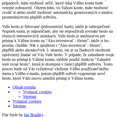
prípadoch, máte možnosť určiť, ktorý údaj Vášho konta bude
verejne zobrazený. Okrem toho, vo Vašom konte, máte možnosť
zvoliť si alebo zrušiť možnosť automaticky generovaných e-mailov
prostredníctvom phpBB softvéru.
Vaše heslo je šifrované (jednosmerný hash), takže je zabezpečené.
Napriek tomu, je odporúčané, aby ste nepoužívali rovnaké heslo na
rôznych internetových stránkach. Vaše heslo je možnosťou pre
prístup k Vášmu kontu na “Ako-investovať - fórum”, takže si ho,
prosím, chráňte. Nik v spojitosti s “Ako-investovať - fórum”,
phpBB alebo akoukoľvek 3. stranou, nie je za žiadnych okolností
oprávnený žiadať od Vás Vaše heslo. V prípade, že zabudnete svoje
heslo na prístup k Vášmu kontu, môžete použiť funkciu “Zabudol
som svoje heslo”, ktorá je dostupná v rámci phpBB softvéru. Tento
proces bude od Vás vyžadovať vloženie Vášho používateľského
mena a Vášho e-mailu, potom phpBB softvér vygeneruje nové
heslo, ktoré Vám znovu umožní prístup k Vášmu kontu.
Obsah portálu
Vymazať cookies
Sitemap
Vymazať cookies
Sitemap
Flat Style by
Ian Bradley