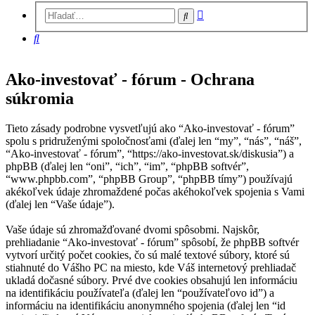
Rozšírené
Hľadať
vyhľadávanie
Hľadať
Ako-investovať - fórum - Ochrana
súkromia
Tieto zásady podrobne vysvetľujú ako “Ako-investovať - fórum”
spolu s pridruženými spoločnosťami (ďalej len “my”, “nás”, “náš”,
“Ako-investovať - fórum”, “https://ako-investovat.sk/diskusia”) a
phpBB (ďalej len “oni”, “ich”, “im”, “phpBB softvér”,
“www.phpbb.com”, “phpBB Group”, “phpBB tímy”) používajú
akékoľvek údaje zhromaždené počas akéhokoľvek spojenia s Vami
(ďalej len “Vaše údaje”).
Vaše údaje sú zhromažďované dvomi spôsobmi. Najskôr,
prehliadanie “Ako-investovať - fórum” spôsobí, že phpBB softvér
vytvorí určitý počet cookies, čo sú malé textové súbory, ktoré sú
stiahnuté do Vášho PC na miesto, kde Váš internetový prehliadač
ukladá dočasné súbory. Prvé dve cookies obsahujú len informáciu
na identifikáciu používateľa (ďalej len “používateľovo id”) a
informáciu na identifikáciu anonymného spojenia (ďalej len “id