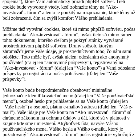
spojenia”), ktoré Vám automaticky priradí phpBB softvér. Tretí
cookie bude vytvorený vtedy, keď zobrazíte témy na “Ako-
investovať - fórum” a tento je použitý na rozpoznanie, ktoré témy už
boli zobrazené, čím sa zvýši komfort Vášho prehliadania.
Môžme tiež vytvárať cookies, ktoré sú mimo phpBB softvéru, počas
prehliadania “Ako-investovať - fórum”, avšak tieto sú mimo rámec
tohto dokumentu, ktorého cieľom je pokryť stránky vytvárané
prostredníctvom phpBB softvéru. Druhý spôsob, ktorým
zhromažďujeme Vaše údaje, je prostredníctvom toho, čo nám sami
odošlete. Toto môže byť, avšak nielen: odoslaním ako anonymný
používateľ (ďalej len “anonymné príspevky”), registrovaný na
“Ako-investovať - fórum” (ďalej len “Vaše konto”) a Vami odoslané
príspevky po registrácii a počas prihlásenia (ďalej len “Vaše
príspevky”).
Vaše konto bude bezpodmienečne obsahovať minimálne
jednoznačne identifikovateľné meno (ďalej len “Vaše používateľské
meno”), osobné heslo pre prihlásenie sa na Vaše konto (ďalej len
“Vaše heslo”) a osobnú, platnú e-mailovú adresu (ďalej len “Váš e-
mail”). Vaše údaje pre Vaše konto na “Ako-investovať - fórum” sú
chránené zákonom na ochranu údajov a dát, ktoré sú v platnosti v
krajine kde sme umiestnení. Akýkoľvek údaj navyše Vášho
používateľského mena, Vášho hesla a Vášho e-mailu, ktorý je
požadovaný “Ako-investovať - fórum” počas registrácie vybočujú z