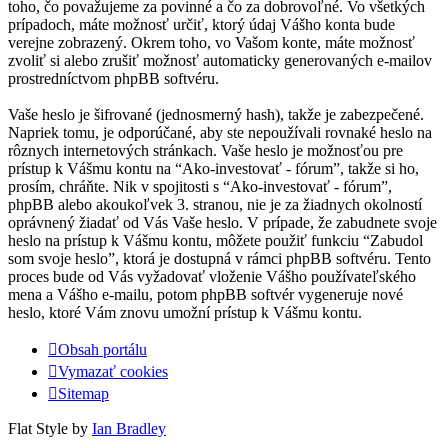
toho, čo považujeme za povinné a čo za dobrovoľné. Vo všetkých
prípadoch, máte možnosť určiť, ktorý údaj Vášho konta bude
verejne zobrazený. Okrem toho, vo Vašom konte, máte možnosť
zvoliť si alebo zrušiť možnosť automaticky generovaných e-mailov
prostredníctvom phpBB softvéru.
Vaše heslo je šifrované (jednosmerný hash), takže je zabezpečené.
Napriek tomu, je odporúčané, aby ste nepoužívali rovnaké heslo na
rôznych internetových stránkach. Vaše heslo je možnosťou pre
prístup k Vášmu kontu na “Ako-investovať - fórum”, takže si ho,
prosím, chráňte. Nik v spojitosti s “Ako-investovať - fórum”,
phpBB alebo akoukoľvek 3. stranou, nie je za žiadnych okolností
oprávnený žiadať od Vás Vaše heslo. V prípade, že zabudnete svoje
heslo na prístup k Vášmu kontu, môžete použiť funkciu “Zabudol
som svoje heslo”, ktorá je dostupná v rámci phpBB softvéru. Tento
proces bude od Vás vyžadovať vloženie Vášho používateľského
mena a Vášho e-mailu, potom phpBB softvér vygeneruje nové
heslo, ktoré Vám znovu umožní prístup k Vášmu kontu.
Obsah portálu
Vymazať cookies
Sitemap
Flat Style by
Ian Bradley