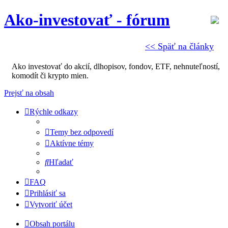
Ako-investovať - fórum
<< Späť na články
Ako investovať do akcií, dlhopisov, fondov, ETF, nehnuteľností,
komodít či krypto mien.
Prejsť na obsah
Rýchle odkazy
Temy bez odpovedí
Aktívne témy
Hľadať
FAQ
Prihlásiť sa
Vytvoriť účet
Obsah portálu