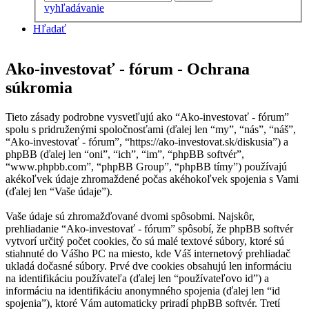
vyhľadávanie
Hľadať
Ako-investovať - fórum - Ochrana
súkromia
Tieto zásady podrobne vysvetľujú ako “Ako-investovať - fórum”
spolu s pridruženými spoločnosťami (ďalej len “my”, “nás”, “náš”,
“Ako-investovať - fórum”, “https://ako-investovat.sk/diskusia”) a
phpBB (ďalej len “oni”, “ich”, “im”, “phpBB softvér”,
“www.phpbb.com”, “phpBB Group”, “phpBB tímy”) používajú
akékoľvek údaje zhromaždené počas akéhokoľvek spojenia s Vami
(ďalej len “Vaše údaje”).
Vaše údaje sú zhromažďované dvomi spôsobmi. Najskôr,
prehliadanie “Ako-investovať - fórum” spôsobí, že phpBB softvér
vytvorí určitý počet cookies, čo sú malé textové súbory, ktoré sú
stiahnuté do Vášho PC na miesto, kde Váš internetový prehliadač
ukladá dočasné súbory. Prvé dve cookies obsahujú len informáciu
na identifikáciu používateľa (ďalej len “používateľovo id”) a
informáciu na identifikáciu anonymného spojenia (ďalej len “id
spojenia”), ktoré Vám automaticky priradí phpBB softvér. Tretí