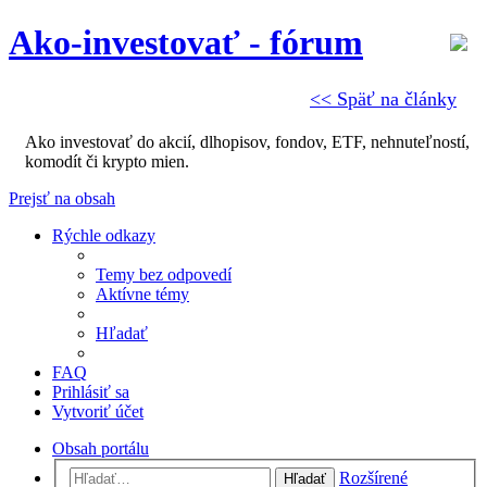
Ako-investovať - fórum
<< Späť na články
Ako investovať do akcií, dlhopisov, fondov, ETF, nehnuteľností,
komodít či krypto mien.
Prejsť na obsah
Rýchle odkazy
Temy bez odpovedí
Aktívne témy
Hľadať
FAQ
Prihlásiť sa
Vytvoriť účet
Obsah portálu
Rozšírené
Hľadať