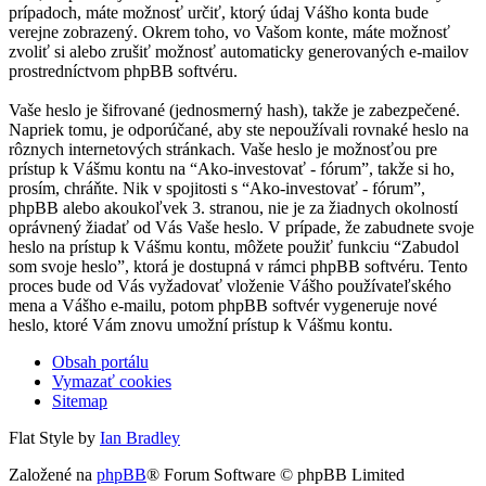
prípadoch, máte možnosť určiť, ktorý údaj Vášho konta bude
verejne zobrazený. Okrem toho, vo Vašom konte, máte možnosť
zvoliť si alebo zrušiť možnosť automaticky generovaných e-mailov
prostredníctvom phpBB softvéru.
Vaše heslo je šifrované (jednosmerný hash), takže je zabezpečené.
Napriek tomu, je odporúčané, aby ste nepoužívali rovnaké heslo na
rôznych internetových stránkach. Vaše heslo je možnosťou pre
prístup k Vášmu kontu na “Ako-investovať - fórum”, takže si ho,
prosím, chráňte. Nik v spojitosti s “Ako-investovať - fórum”,
phpBB alebo akoukoľvek 3. stranou, nie je za žiadnych okolností
oprávnený žiadať od Vás Vaše heslo. V prípade, že zabudnete svoje
heslo na prístup k Vášmu kontu, môžete použiť funkciu “Zabudol
som svoje heslo”, ktorá je dostupná v rámci phpBB softvéru. Tento
proces bude od Vás vyžadovať vloženie Vášho používateľského
mena a Vášho e-mailu, potom phpBB softvér vygeneruje nové
heslo, ktoré Vám znovu umožní prístup k Vášmu kontu.
Obsah portálu
Vymazať cookies
Sitemap
Flat Style by
Ian Bradley
Založené na
phpBB
® Forum Software © phpBB Limited