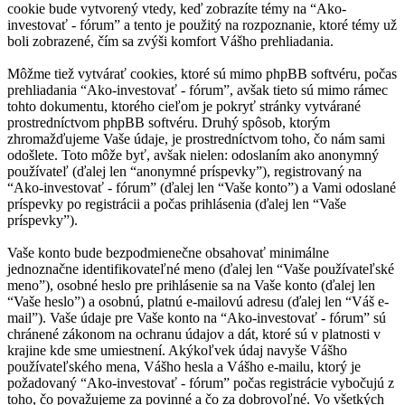
cookie bude vytvorený vtedy, keď zobrazíte témy na “Ako-
investovať - fórum” a tento je použitý na rozpoznanie, ktoré témy už
boli zobrazené, čím sa zvýši komfort Vášho prehliadania.
Môžme tiež vytvárať cookies, ktoré sú mimo phpBB softvéru, počas
prehliadania “Ako-investovať - fórum”, avšak tieto sú mimo rámec
tohto dokumentu, ktorého cieľom je pokryť stránky vytvárané
prostredníctvom phpBB softvéru. Druhý spôsob, ktorým
zhromažďujeme Vaše údaje, je prostredníctvom toho, čo nám sami
odošlete. Toto môže byť, avšak nielen: odoslaním ako anonymný
používateľ (ďalej len “anonymné príspevky”), registrovaný na
“Ako-investovať - fórum” (ďalej len “Vaše konto”) a Vami odoslané
príspevky po registrácii a počas prihlásenia (ďalej len “Vaše
príspevky”).
Vaše konto bude bezpodmienečne obsahovať minimálne
jednoznačne identifikovateľné meno (ďalej len “Vaše používateľské
meno”), osobné heslo pre prihlásenie sa na Vaše konto (ďalej len
“Vaše heslo”) a osobnú, platnú e-mailovú adresu (ďalej len “Váš e-
mail”). Vaše údaje pre Vaše konto na “Ako-investovať - fórum” sú
chránené zákonom na ochranu údajov a dát, ktoré sú v platnosti v
krajine kde sme umiestnení. Akýkoľvek údaj navyše Vášho
používateľského mena, Vášho hesla a Vášho e-mailu, ktorý je
požadovaný “Ako-investovať - fórum” počas registrácie vybočujú z
toho, čo považujeme za povinné a čo za dobrovoľné. Vo všetkých