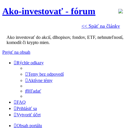
Ako-investovať - fórum
<< Späť na články
Ako investovať do akcií, dlhopisov, fondov, ETF, nehnuteľností,
komodít či krypto mien.
Prejsť na obsah
Rýchle odkazy
Temy bez odpovedí
Aktívne témy
Hľadať
FAQ
Prihlásiť sa
Vytvoriť účet
Obsah portálu