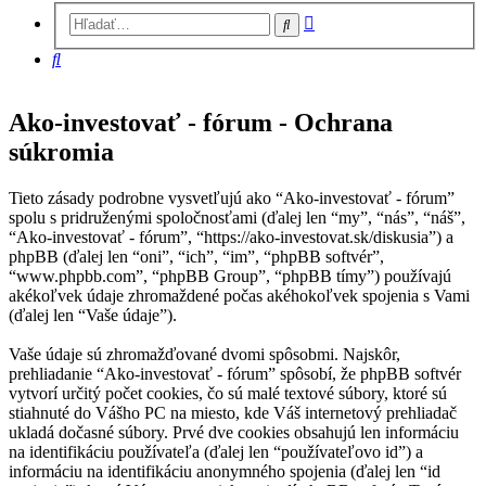
Rozšírené
Hľadať
vyhľadávanie
Hľadať
Ako-investovať - fórum - Ochrana
súkromia
Tieto zásady podrobne vysvetľujú ako “Ako-investovať - fórum”
spolu s pridruženými spoločnosťami (ďalej len “my”, “nás”, “náš”,
“Ako-investovať - fórum”, “https://ako-investovat.sk/diskusia”) a
phpBB (ďalej len “oni”, “ich”, “im”, “phpBB softvér”,
“www.phpbb.com”, “phpBB Group”, “phpBB tímy”) používajú
akékoľvek údaje zhromaždené počas akéhokoľvek spojenia s Vami
(ďalej len “Vaše údaje”).
Vaše údaje sú zhromažďované dvomi spôsobmi. Najskôr,
prehliadanie “Ako-investovať - fórum” spôsobí, že phpBB softvér
vytvorí určitý počet cookies, čo sú malé textové súbory, ktoré sú
stiahnuté do Vášho PC na miesto, kde Váš internetový prehliadač
ukladá dočasné súbory. Prvé dve cookies obsahujú len informáciu
na identifikáciu používateľa (ďalej len “používateľovo id”) a
informáciu na identifikáciu anonymného spojenia (ďalej len “id