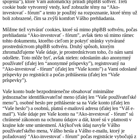
spojenia”), ktoré Vám automaticky priradí phpBB softvér. Tretí
cookie bude vytvorený vtedy, keď zobrazíte témy na “Ako-
investovať - fórum” a tento je použitý na rozpoznanie, ktoré témy už
boli zobrazené, čím sa zvýši komfort Vášho prehliadania.
Môžme tiež vytvárať cookies, ktoré sú mimo phpBB softvéru, počas
prehliadania “Ako-investovať - fórum”, avšak tieto sú mimo rámec
tohto dokumentu, ktorého cieľom je pokryť stránky vytvárané
prostredníctvom phpBB softvéru. Druhý spôsob, ktorým
zhromažďujeme Vaše údaje, je prostredníctvom toho, čo nám sami
odošlete. Toto môže byť, avšak nielen: odoslaním ako anonymný
používateľ (ďalej len “anonymné príspevky”), registrovaný na
“Ako-investovať - fórum” (ďalej len “Vaše konto”) a Vami odoslané
príspevky po registrácii a počas prihlásenia (ďalej len “Vaše
príspevky”).
Vaše konto bude bezpodmienečne obsahovať minimálne
jednoznačne identifikovateľné meno (ďalej len “Vaše používateľské
meno”), osobné heslo pre prihlásenie sa na Vaše konto (ďalej len
“Vaše heslo”) a osobnú, platnú e-mailovú adresu (ďalej len “Váš e-
mail”). Vaše údaje pre Vaše konto na “Ako-investovať - fórum” sú
chránené zákonom na ochranu údajov a dát, ktoré sú v platnosti v
krajine kde sme umiestnení. Akýkoľvek údaj navyše Vášho
používateľského mena, Vášho hesla a Vášho e-mailu, ktorý je
požadovaný “Ako-investovať - fórum” počas registrácie vybočujú z