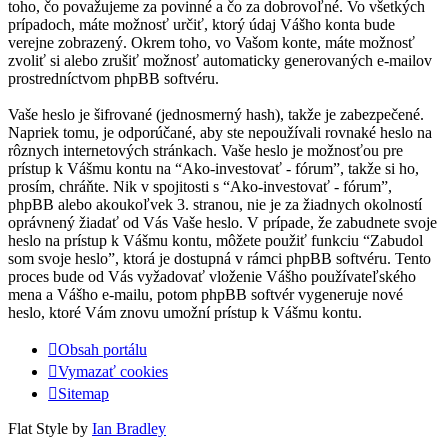
toho, čo považujeme za povinné a čo za dobrovoľné. Vo všetkých
prípadoch, máte možnosť určiť, ktorý údaj Vášho konta bude
verejne zobrazený. Okrem toho, vo Vašom konte, máte možnosť
zvoliť si alebo zrušiť možnosť automaticky generovaných e-mailov
prostredníctvom phpBB softvéru.
Vaše heslo je šifrované (jednosmerný hash), takže je zabezpečené.
Napriek tomu, je odporúčané, aby ste nepoužívali rovnaké heslo na
rôznych internetových stránkach. Vaše heslo je možnosťou pre
prístup k Vášmu kontu na “Ako-investovať - fórum”, takže si ho,
prosím, chráňte. Nik v spojitosti s “Ako-investovať - fórum”,
phpBB alebo akoukoľvek 3. stranou, nie je za žiadnych okolností
oprávnený žiadať od Vás Vaše heslo. V prípade, že zabudnete svoje
heslo na prístup k Vášmu kontu, môžete použiť funkciu “Zabudol
som svoje heslo”, ktorá je dostupná v rámci phpBB softvéru. Tento
proces bude od Vás vyžadovať vloženie Vášho používateľského
mena a Vášho e-mailu, potom phpBB softvér vygeneruje nové
heslo, ktoré Vám znovu umožní prístup k Vášmu kontu.
Obsah portálu
Vymazať cookies
Sitemap
Flat Style by
Ian Bradley