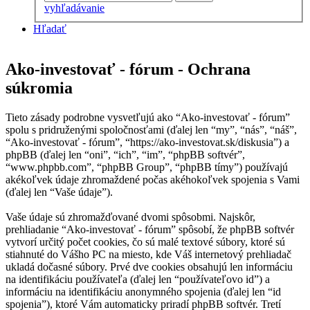
vyhľadávanie
Hľadať
Ako-investovať - fórum - Ochrana
súkromia
Tieto zásady podrobne vysvetľujú ako “Ako-investovať - fórum”
spolu s pridruženými spoločnosťami (ďalej len “my”, “nás”, “náš”,
“Ako-investovať - fórum”, “https://ako-investovat.sk/diskusia”) a
phpBB (ďalej len “oni”, “ich”, “im”, “phpBB softvér”,
“www.phpbb.com”, “phpBB Group”, “phpBB tímy”) používajú
akékoľvek údaje zhromaždené počas akéhokoľvek spojenia s Vami
(ďalej len “Vaše údaje”).
Vaše údaje sú zhromažďované dvomi spôsobmi. Najskôr,
prehliadanie “Ako-investovať - fórum” spôsobí, že phpBB softvér
vytvorí určitý počet cookies, čo sú malé textové súbory, ktoré sú
stiahnuté do Vášho PC na miesto, kde Váš internetový prehliadač
ukladá dočasné súbory. Prvé dve cookies obsahujú len informáciu
na identifikáciu používateľa (ďalej len “používateľovo id”) a
informáciu na identifikáciu anonymného spojenia (ďalej len “id
spojenia”), ktoré Vám automaticky priradí phpBB softvér. Tretí