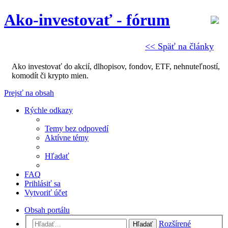
Ako-investovať - fórum
<< Späť na články
Ako investovať do akcií, dlhopisov, fondov, ETF, nehnuteľností,
komodít či krypto mien.
Prejsť na obsah
Rýchle odkazy
Temy bez odpovedí
Aktívne témy
Hľadať
FAQ
Prihlásiť sa
Vytvoriť účet
Obsah portálu
Rozšírené
Hľadať