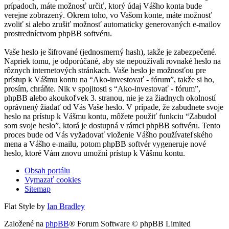
prípadoch, máte možnosť určiť, ktorý údaj Vášho konta bude
verejne zobrazený. Okrem toho, vo Vašom konte, máte možnosť
zvoliť si alebo zrušiť možnosť automaticky generovaných e-mailov
prostredníctvom phpBB softvéru.
Vaše heslo je šifrované (jednosmerný hash), takže je zabezpečené.
Napriek tomu, je odporúčané, aby ste nepoužívali rovnaké heslo na
rôznych internetových stránkach. Vaše heslo je možnosťou pre
prístup k Vášmu kontu na “Ako-investovať - fórum”, takže si ho,
prosím, chráňte. Nik v spojitosti s “Ako-investovať - fórum”,
phpBB alebo akoukoľvek 3. stranou, nie je za žiadnych okolností
oprávnený žiadať od Vás Vaše heslo. V prípade, že zabudnete svoje
heslo na prístup k Vášmu kontu, môžete použiť funkciu “Zabudol
som svoje heslo”, ktorá je dostupná v rámci phpBB softvéru. Tento
proces bude od Vás vyžadovať vloženie Vášho používateľského
mena a Vášho e-mailu, potom phpBB softvér vygeneruje nové
heslo, ktoré Vám znovu umožní prístup k Vášmu kontu.
Obsah portálu
Vymazať cookies
Sitemap
Flat Style by
Ian Bradley
Založené na
phpBB
® Forum Software © phpBB Limited