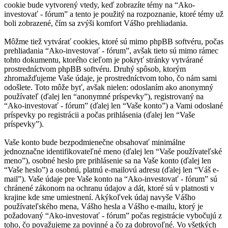
cookie bude vytvorený vtedy, keď zobrazíte témy na “Ako-
investovať - fórum” a tento je použitý na rozpoznanie, ktoré témy už
boli zobrazené, čím sa zvýši komfort Vášho prehliadania.
Môžme tiež vytvárať cookies, ktoré sú mimo phpBB softvéru, počas
prehliadania “Ako-investovať - fórum”, avšak tieto sú mimo rámec
tohto dokumentu, ktorého cieľom je pokryť stránky vytvárané
prostredníctvom phpBB softvéru. Druhý spôsob, ktorým
zhromažďujeme Vaše údaje, je prostredníctvom toho, čo nám sami
odošlete. Toto môže byť, avšak nielen: odoslaním ako anonymný
používateľ (ďalej len “anonymné príspevky”), registrovaný na
“Ako-investovať - fórum” (ďalej len “Vaše konto”) a Vami odoslané
príspevky po registrácii a počas prihlásenia (ďalej len “Vaše
príspevky”).
Vaše konto bude bezpodmienečne obsahovať minimálne
jednoznačne identifikovateľné meno (ďalej len “Vaše používateľské
meno”), osobné heslo pre prihlásenie sa na Vaše konto (ďalej len
“Vaše heslo”) a osobnú, platnú e-mailovú adresu (ďalej len “Váš e-
mail”). Vaše údaje pre Vaše konto na “Ako-investovať - fórum” sú
chránené zákonom na ochranu údajov a dát, ktoré sú v platnosti v
krajine kde sme umiestnení. Akýkoľvek údaj navyše Vášho
používateľského mena, Vášho hesla a Vášho e-mailu, ktorý je
požadovaný “Ako-investovať - fórum” počas registrácie vybočujú z
toho, čo považujeme za povinné a čo za dobrovoľné. Vo všetkých